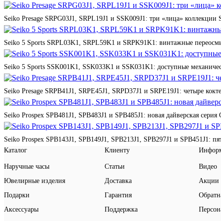
Seiko Presage SRPG03J1, SRPL19J1 и SSK009J1: три «лица» коллекции St
Seiko 5 Sports SRPL03K1, SRPL59K1 и SRPK91K1: винтажные переосмы
Seiko 5 Sports SSK001K1, SSK033K1 и SSK031K1: доступные механичес
Seiko Presage SRPB41J1, SRPE45J1, SRPD37J1 и SRPE19J1: четыре кокте
Seiko Prospex SPB481J1, SPB483J1 и SPB485J1: новая дайверская серия 
Seiko Prospex SPB143J1, SPB149J1, SPB213J1, SPB297J1 и SPB451J1: п
Каталог
Клиенту
Инфор
Наручные часы
Статьи
Видео
Ювелирные изделия
Доставка
Акции
Подарки
Гарантия
Обратн
Аксессуары
Поддержка
Персон