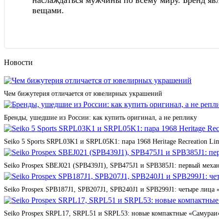
наслаждаться мужчины по всему миру. Бренд яв
вещами.
Новости
Чем бижутерия отличается от ювелирных украшений
Бренды, ушедшие из России: как купить оригинал, а не реплику
Seiko 5 Sports SRPL03K1 и SRPL05K1: пара 1968 Heritage Recreation Lim
Seiko Prospex SBEJ021 (SPB439J1), SPB475J1 и SPB385J1: первый мех
Seiko Prospex SPB187J1, SPB207J1, SPB240J1 и SPB299J1: четыре лица 
Seiko Prospex SRPL17, SRPL51 и SRPL53: новые компактные «Самураи»