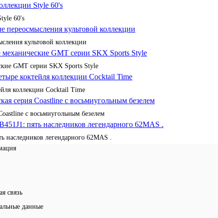
yle 60's
сления культовой коллекции
кие GMT серии SKX Sports Style
йля коллекции Cocktail Time
Coastline с восьмиугольным безелем
ять наследников легендарного 62MAS .
мация
ая связь
альные данные