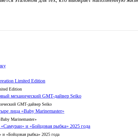
ляется эталоном для тех, кто выбирает наполненную жиз
ited Edition
анический GMT-дайвер Seiko
«Baby Marinemaster»
 и «Бойцовая рыбка» 2025 года