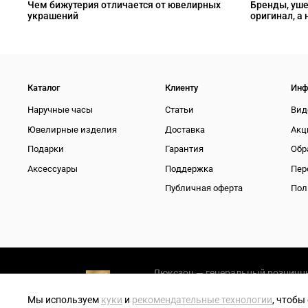
Чем бижутерия отличается от ювелирных
Бренды, уше
украшений
оригинал, а 
Каталог
Клиенту
Инф
Наручные часы
Статьи
Вид
Ювелирные изделия
Доставка
Акц
Подарки
Гарантия
Обр
Аксессуары
Поддержка
Пер
Публичная оферта
Пол
Люксзон — генеральный розничны
Мы используем
куки
и
рекомендательные технологии
, чтобы