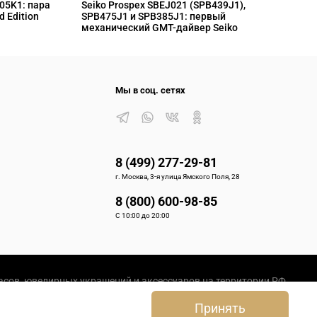
L05K1: пара
Seiko Prospex SBEJ021 (SPB439J1),
S
d Edition
SPB475J1 и SPB385J1: первый
S
механический GMT-дайвер Seiko
M
Мы в соц. сетях
8 (499) 277-29-81
г. Москва, 3-я улица Ямского Поля, 28
8 (800) 600-98-85
С 10:00 до 20:00
сов, ювелирных украшений и аксессуаров на территории РФ.
Принять