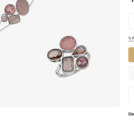
% 
Со