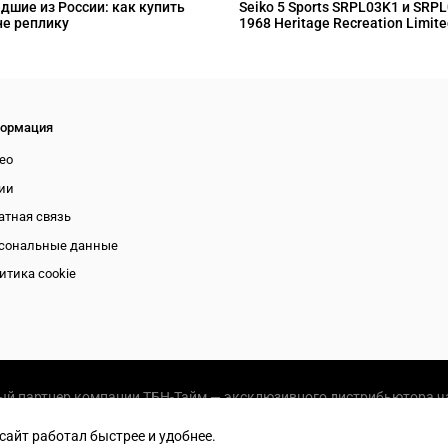
дшие из России: как купить
Seiko 5 Sports SRPL03K1 и SRP
не реплику
1968 Heritage Recreation Limite
ормация
ео
ии
атная связь
сональные данные
итика cookie
й партнер компании ТБН-Тайм — эксклюзивного дистрибьютора ча
 сайт работал быстрее и удобнее.