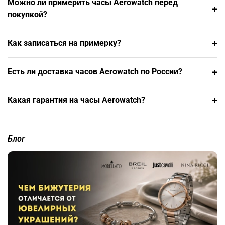
Можно ли примерить часы Aerowatch перед
Особая гордость бренда — лимитированные серии с
+
покупкой?
механизмами ручной сборки, которые выпускаются тиражом
всего в несколько сотен экземпляров для истинных ценителей.
Каждые часы Aerowatch проходят строжайший контроль
+
Как записаться на примерку?
качества в Швейцарии и получают сертификат подлинности.
Откройте для себя настоящее швейцарское качество —
+
Есть ли доставка часов Aerowatch по России?
выберите свои часы Aerowatch на ЛюксЗон.
+
Какая гарантия на часы Aerowatch?
Блог