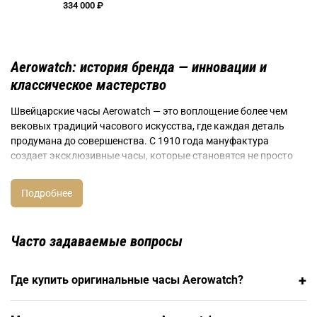
334 000 ₽
Aerowatch: история бренда — инновации и
классическое мастерство
Швейцарские часы Aerowatch — это воплощение более чем
вековых традиций часового искусства, где каждая деталь
продумана до совершенства. С 1910 года мануфактура
создает эксклюзивные часы, которые становятся не просто
аксессуаром, а настоящей семейной реликвией.
В коллекциях часов Aerowatch гармонично сочетаются
классическое швейцарское мастерство и инновационные
технологии. Фирменные скелетонированные циферблаты
Часто задаваемые вопросы
позволяют наблюдать за завораживающей работой
механизма, а использование премиальных материалов —
полированной стали 316Л (316L), розового золота и
+
Где купить оригинальные часы Aerowatch?
сапфирового стекла — гарантирует долговечность на
десятилетия.