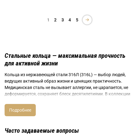
1
2
3
4
5
Стальные кольца — максимальная прочность
для активной жизни
Кольца из нержавеющей стали 316Л (316L) — выбор людей,
ведущих активный образ жизни и ценящих практичность.
Медицинская сталь не вызывает аллергии, не царапается, не
деформируется, сохраняет блеск десятилетиями. В коллекции
ЛюксЗон представлены брутальные Police с черным ПВД
(PVD)-покрытием и рельефными узорами, итальянские
Morellato с инкрустацией кристаллами, инновационные Breil с
каучуковыми вставками, минималистичные унисекс-модели
для любителей чистых линий.
Часто задаваемые вопросы