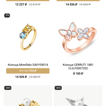
12 227 ₽
12 870 ₽
14 326 ₽
15 080 ₽
-5%
Кольца Morellato SAVY09014
Кольца CERRUTI 1881
CIJLF0007202
754 ₽
ВЫГОДА:
8 100 ₽
14 326 ₽
15 080 ₽
-30%
-30%