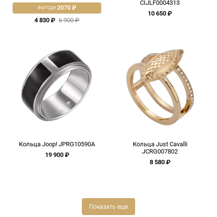
CIJLF0004313
2070 ₽
ВЫГОДА:
10 650 ₽
4 830 ₽
6 900 ₽
Кольца Joop! JPRG10590A
Кольца Just Cavalli
JCRG007802
19 900 ₽
8 580 ₽
Показать еще