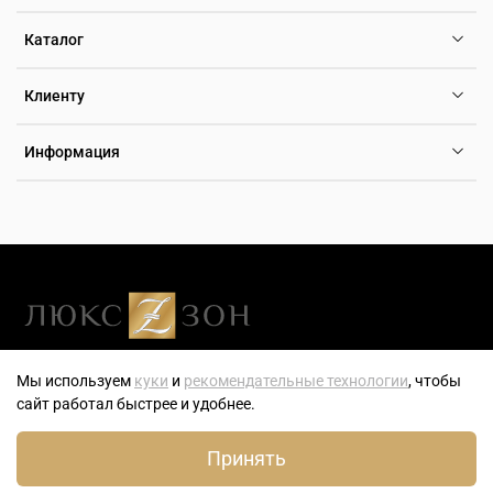
Каталог
Клиенту
Информация
Люксзон — генеральный розничный партнер компании ТБН-
Мы используем
куки
и
рекомендательные технологии
, чтобы
Тайм — эксклюзивного дистрибьютора часов, ювелирных
сайт работал быстрее и удобнее.
украшений и аксессуаров на территории РФ.
0
Принять
Главная
Поиск
Корзина
Избранное
Профиль