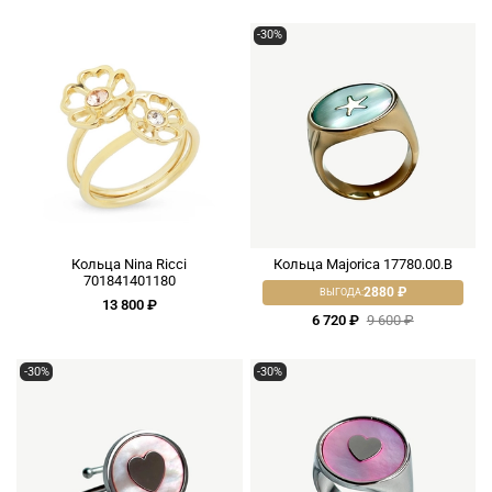
-30%
Кольца Nina Ricci
Кольца Majorica 17780.00.B
701841401180
2880 ₽
ВЫГОДА:
13 800 ₽
6 720 ₽
9 600 ₽
-30%
-30%