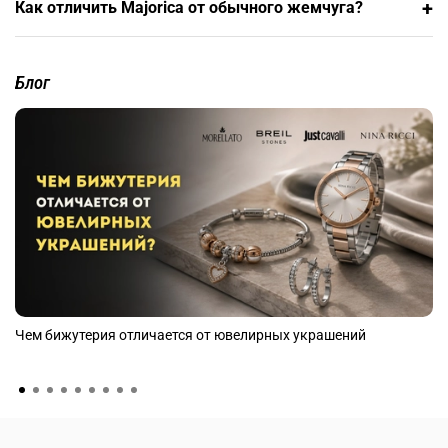
серебряная застежка. Узлы между жемчужинами
+
Как отличить Majorica от обычного жемчуга?
предотвращают трение. Гарантия 10 лет.
Блог
Чем бижутерия отличается от ювелирных украшений