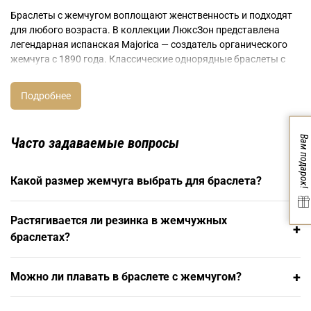
Браслеты с жемчугом воплощают женственность и подходят
для любого возраста. В коллекции ЛюксЗон представлена
легендарная испанская Majorica — создатель органического
жемчуга с 1890 года. Классические однорядные браслеты с
жемчужинами 6-12 мм, многорядные композиции для особых
случаев, современные дизайны с черным и серым жемчугом,
барочный жемчуг неправильной формы для актуального
стиля, комбинация жемчуга с серебряными элементами,
эластичные модели без застежки.
Вам подарок!
Часто задаваемые вопросы
Технология органического жемчуга в браслетах
+
Какой размер жемчуга выбрать для браслета?
Запатентованная технология Majorica включает нанесение 30-
40 слоев органической эссенции на кристаллическое ядро,
Растягивается ли резинка в жемчужных
создавая жемчуг идеальной формы. Палитра включает 12
+
браслетах?
оттенков: классический белый и кремовый, модный серый и
черный, редкие розовый и золотистый. Размеры от
деликатных 6 мм до роскошных 14 мм. В отличие от
+
Можно ли плавать в браслете с жемчугом?
натурального, органический жемчуг не желтеет, не требует
увлажнения, не боится косметики. Эластичная основа или