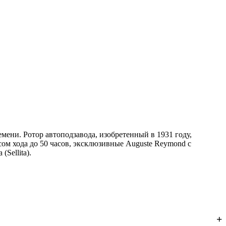
ени. Ротор автоподзавода, изобретенный в 1931 году,
ом хода до 50 часов, эксклюзивные Auguste Reymond с
Sellita).
ей ручного подзавода. Прозрачная задняя крышка в моделях
екунд в сутки. Механизмы не требуют батареек и при
+