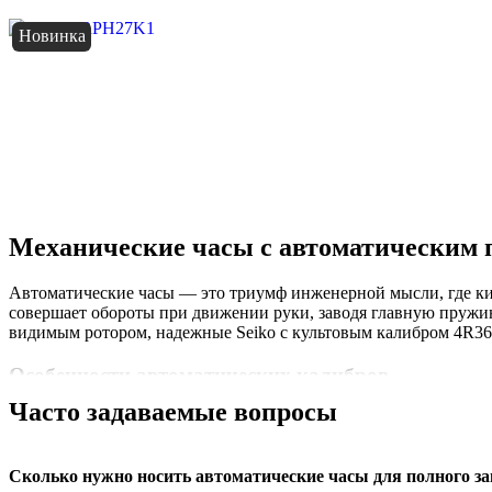
Новинка
Механические часы с автоматическим 
Автоматические часы — это триумф инженерной мысли, где кин
совершает обороты при движении руки, заводя главную пружин
видимым ротором, надежные Seiko с культовым калибром 4R36, 
Особенности автоматических калибров
Часто задаваемые вопросы
Современные автоматы оснащены двунаправленным ротором для
Marvin и Aerowatch позволяет наблюдать за гипнотическим тан
регулярном обслуживании работают десятилетиями, передаваясь
Сколько нужно носить автоматические часы для полного за