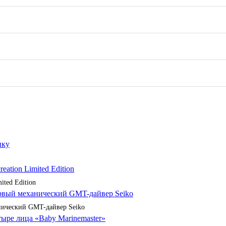
ited Edition
анический GMT-дайвер Seiko