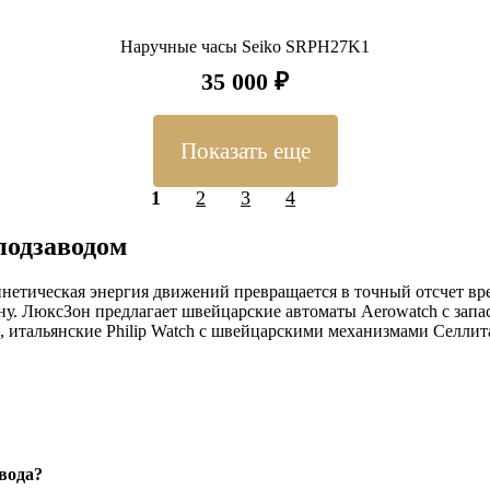
Наручные часы Seiko SRPH27K1
35 000 ₽
Показать еще
1
2
3
4
подзаводом
етическая энергия движений превращается в точный отсчет врем
у. ЛюксЗон предлагает швейцарские автоматы Aerowatch с запас
итальянские Philip Watch с швейцарскими механизмами Селлита (
 эффективного завода, системой защиты от перезавода, функци
цем ротора. Точность регулируется в четырех позициях до ±15 с
 по наследству.
вода?