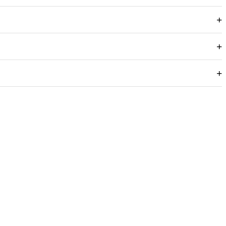
+
+
+