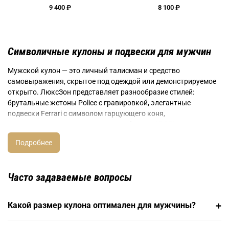
9 400 ₽
8 100 ₽
Символичные кулоны и подвески для мужчин
Мужской кулон — это личный талисман и средство
самовыражения, скрытое под одеждой или демонстрируемое
открыто. ЛюксЗон представляет разнообразие стилей:
брутальные жетоны Police с гравировкой, элегантные
подвески Ferrari с символом гарцующего коня,
минималистичные геометрические формы JOOP!, итальянские
кресты Morellato из серебра с чернением, массивные символы
Pianegonda для смелых образов.
Выбор цепочки и длина ношения
Часто задаваемые вопросы
Правильная подача кулона зависит от цепочки или шнура.
Стальные цепи толщиной 3-5 мм подходят для массивных
+
Какой размер кулона оптимален для мужчины?
кулонов, кожаные шнуры создают кэжуал-образ, каучуковые
— спортивный стиль. Оптимальная длина для мужчин 50-60 см