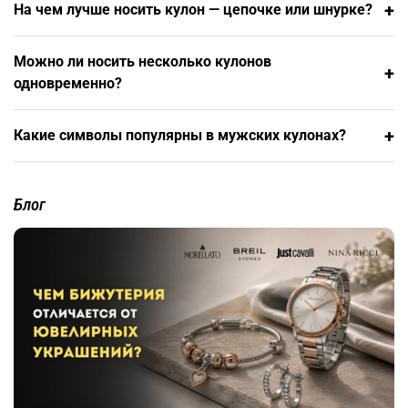
+
На чем лучше носить кулон — цепочке или шнурке?
— кулон располагается в районе груди. Короткие 45 см — у
основания шеи, длинные 70 см — на уровне солнечного
сплетения. Карабины и винтовые замки обеспечивают
Можно ли носить несколько кулонов
надежность при активном образе жизни.
+
одновременно?
+
Какие символы популярны в мужских кулонах?
Блог