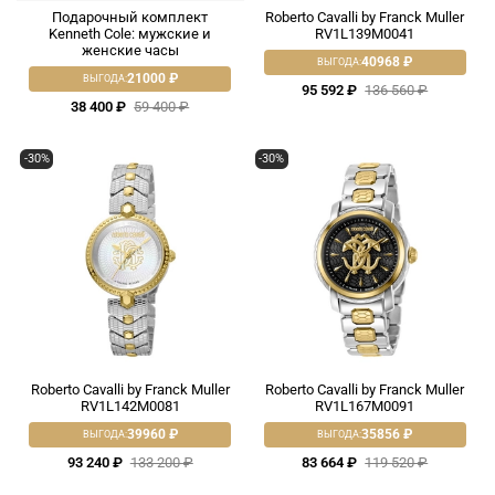
Подарочный комплект
Roberto Cavalli by Franck Muller
Kenneth Cole: мужские и
RV1L139M0041
женские часы
40968 ₽
ВЫГОДА:
21000 ₽
ВЫГОДА:
95 592 ₽
136 560 ₽
38 400 ₽
59 400 ₽
-30%
-30%
Roberto Cavalli by Franck Muller
Roberto Cavalli by Franck Muller
RV1L142M0081
RV1L167M0091
39960 ₽
35856 ₽
ВЫГОДА:
ВЫГОДА:
93 240 ₽
133 200 ₽
83 664 ₽
119 520 ₽