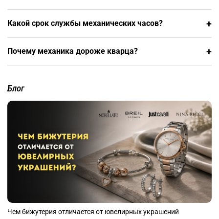
луны, запас хода Особая категория — скелетоны Aerowatch,
где механизм становится главным элементом дизайна.
+
Какой срок службы механических часов?
Швейцарские калибры ЕТА (ETA) и Селлита (Sellita)
обеспечивают точность ±20 секунд в сутки при регулярном
+
обслуживании.
Почему механика дороже кварца?
Блог
Чем бижутерия отличается от ювелирных украшений