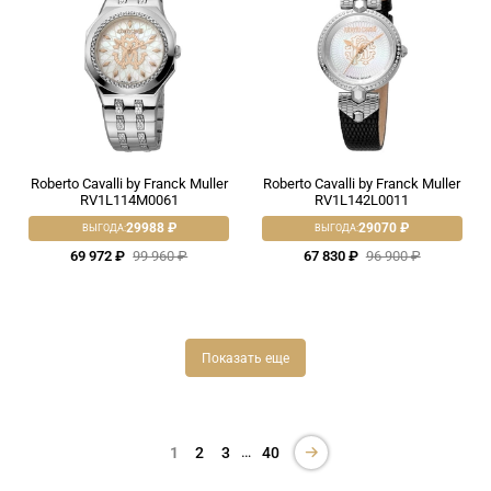
Roberto Cavalli by Franck Muller
Roberto Cavalli by Franck Muller
RV1L114M0061
RV1L142L0011
29988 ₽
29070 ₽
ВЫГОДА:
ВЫГОДА:
69 972 ₽
99 960 ₽
67 830 ₽
96 900 ₽
Показать еще
…
1
2
3
40