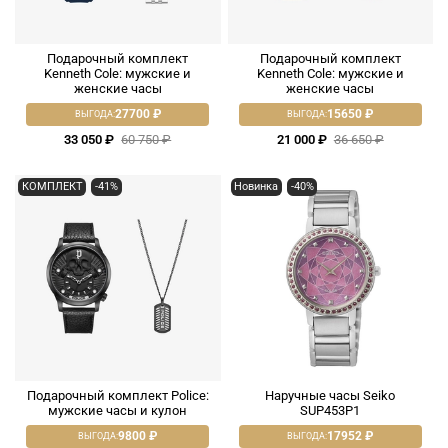
Подарочный комплект
Подарочный комплект
Kenneth Cole: мужские и
Kenneth Cole: мужские и
женские часы
женские часы
27700 ₽
15650 ₽
ВЫГОДА:
ВЫГОДА:
33 050 ₽
60 750 ₽
21 000 ₽
36 650 ₽
КОМПЛЕКТ
-41%
Новинка
-40%
Подарочный комплект Police:
Наручные часы Seiko
мужские часы и кулон
SUP453P1
9800 ₽
17952 ₽
ВЫГОДА:
ВЫГОДА: