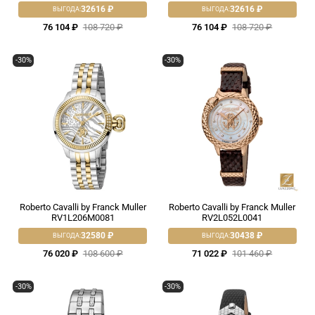
32616 ₽
32616 ₽
ВЫГОДА:
ВЫГОДА:
76 104 ₽
108 720 ₽
76 104 ₽
108 720 ₽
-30%
-30%
Roberto Cavalli by Franck Muller
Roberto Cavalli by Franck Muller
RV1L206M0081
RV2L052L0041
32580 ₽
30438 ₽
ВЫГОДА:
ВЫГОДА:
76 020 ₽
108 600 ₽
71 022 ₽
101 460 ₽
-30%
-30%