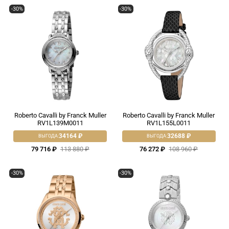
-30%
-30%
Roberto Cavalli by Franck Muller
Roberto Cavalli by Franck Muller
RV1L139M0011
RV1L155L0011
34164 ₽
32688 ₽
ВЫГОДА:
ВЫГОДА:
79 716 ₽
113 880 ₽
76 272 ₽
108 960 ₽
-30%
-30%