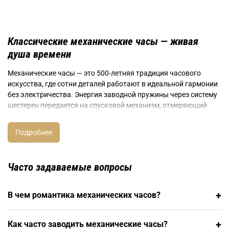
Классические механические часы — живая
душа времени
Механические часы — это 500-летняя традиция часового
искусства, где сотни деталей работают в идеальной гармонии
без электричества. Энергия заводной пружины через систему
шестерен передается на спусковой механизм, отмеряющий
точные интервалы времени. В ЛюксЗон представлены
швейцарские мануфактуры Auguste Reymond , винтажные
Marvin с механизмами ручной сборки,классические и
спортивные модели Philip Watch и скелетонизированные
Aerowatch, демонстрирующие красоту механики.
Часто задаваемые вопросы
Типы механических калибров
+
В чем романтика механических часов?
Механические часы делятся на модели с ручным заводом,
требующие ежедневного ритуала, и автоматические с ротором
автоподзавода. Простые механизмы отображают часы,
+
Как часто заводить механические часы?
минуты, секунды. Усложнения включают календарь, фазы