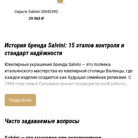
Серьги Salvini 20042392
29 563 ₽
История бренда Salvini: 15 этапов контроля и
стандарт надёжности
Ювелирные украшения бренда Salvini — это полвека
итальянского мастерства из ювелирной столицы Валенцы, где
каждое изделие создается как будущая семейная реликвия. С
1969 года семья Сальвини хранит традиции ручной работы,
создавая украшения для тех, кто понимает разницу между
массовым производством и настоящим ювелирным
искусством. Бренд Salvini остается независимой
мануфактурой, что позволяет сохранять индивидуальный
подход к каждому клиенту.
Часто задаваемые вопросы
Коллекции бренда Salvini отличаются безупречной работой с
драгоценными материалами. Золото 750 пробы трех цветов —
Salvini — это массовое или эксклюзивное