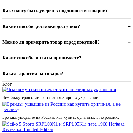
производителя, и полным комплектом документов.
+
Как я могу быть уверен в подлинности товаров?
Швейцарские часы — эталон точности
+
Какие способы доставки доступны?
В нашем каталоге представлены швейцарские бренды с
вековой историей: Aerowatch ,Philip Watch, Marvin, Auguste
Reymond, ,Victorinox и Wenger. От классических моделей с
+
Можно ли примерить товар перед покупкой?
автоматическими механизмами до инновационных
хронографов — каждые швейцарские часы проходят
сертификацию и поставляются напрямую от производителей.
+
Какие способы оплаты принимаете?
Мы предлагаем как доступные модели для первого знакомства
со швейцарским качеством, так и эксклюзивные
лимитированные серии для коллекционеров.
+
Какая гарантия на товары?
Блог
Итальянские украшения и часы — искусство
стиля
Чем бижутерия отличается от ювелирных украшений
Италия в нашем каталоге представлена брендами Furla,
Morellato, Breil, Police, Maserati, Roberto Cavalli, Just Cavalli,
Бренды, ушедшие из России: как купить оригинал, а не реплику
Moschino. От изысканных золотых украшений Salvini и
архитектурного серебра Pianegonda до революционных
технологий Pesavento и органического жемчуга Majorica —