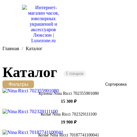
Главная
Каталог
Каталог
5 товаров
Фильтры
Сортировка
Кулоны Nina Ricci 702355901080
15 300 ₽
Колье Nina Ricci 702329111100
19 900 ₽
Колье Nina Ricci 70187741100041