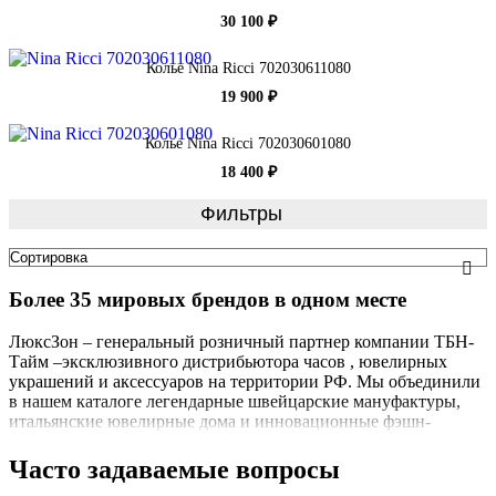
30 100 ₽
Колье Nina Ricci 702030611080
19 900 ₽
Колье Nina Ricci 702030601080
18 400 ₽
Фильтры
Более 35 мировых брендов в одном месте
ЛюксЗон – генеральный розничный партнер компании ТБН-
Тайм –эксклюзивного дистрибьютора часов , ювелирных
украшений и аксессуаров на территории РФ. Мы объединили
в нашем каталоге легендарные швейцарские мануфактуры,
итальянские ювелирные дома и инновационные фэшн-
бренды, чтобы вы могли выбрать идеальный аксессуар для
любого случая. Каждое изделие в нашем каталоге — это
Часто задаваемые вопросы
оригинальная продукция с официальной гарантией