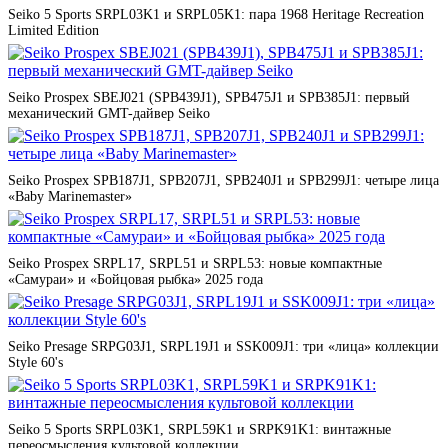
итальянские мастера создают изделия, которые становятся
Seiko 5 Sports SRPL03K1 и SRPL05K1: пара 1968 Heritage Recreation
произведениями искусства на вашем запястье или шее.
Limited Edition
Дизайнерские аксессуары для завершения
Seiko Prospex SBEJ021 (SPB439J1), SPB475J1 и SPB385J1: первый
образа
механический GMT-дайвер Seiko
Премиальные аксессуары от Davidoff, Ferrari, Nina Ricci,
Cerruti 1881 дополнят ваш стиль. Кожаные изделия ручной
работы, запонки с драгоценными камнями, браслеты из стали
Seiko Prospex SPB187J1, SPB207J1, SPB240J1 и SPB299J1: четыре лица
и серебра — каждый аксессуар создан с вниманием к деталям
«Baby Marinemaster»
и рассчитан на годы безупречной службы. В каталоге
представлены как мужские, так и женские коллекции, а также
универсальные модели.
Seiko Prospex SRPL17, SRPL51 и SRPL53: новые компактные
«Самураи» и «Бойцовая рыбка» 2025 года
Почему выбирают ЛюксЗон:
Seiko Presage SRPG03J1, SRPL19J1 и SSK009J1: три «лица» коллекции
✓ Официальное партнерство
— прямые контракты с
Style 60's
производителями исключают подделки
✓ Два шоурума
— в Москве и Самаре можно примерить
любую модель перед покупкой
✓ Расширенная гарантия
— от 2 до 25 лет в зависимости от
Seiko 5 Sports SRPL03K1, SRPL59K1 и SRPK91K1: винтажные
бренда
переосмысления культовой коллекции