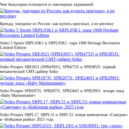
Чем бижутерия отличается от ювелирных украшений
Бренды, ушедшие из России: как купить оригинал, а не реплику
Seiko 5 Sports SRPL03K1 и SRPL05K1: пара 1968 Heritage Recreation
Limited Edition
Seiko Prospex SBEJ021 (SPB439J1), SPB475J1 и SPB385J1: первый
механический GMT-дайвер Seiko
Seiko Prospex SPB187J1, SPB207J1, SPB240J1 и SPB299J1: четыре лица
«Baby Marinemaster»
Seiko Prospex SRPL17, SRPL51 и SRPL53: новые компактные «Самураи»
и «Бойцовая рыбка» 2025 года