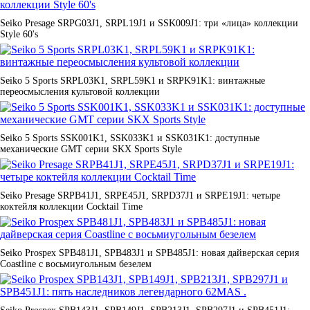
Seiko Presage SRPG03J1, SRPL19J1 и SSK009J1: три «лица» коллекции
Style 60's
Seiko 5 Sports SRPL03K1, SRPL59K1 и SRPK91K1: винтажные
переосмысления культовой коллекции
Seiko 5 Sports SSK001K1, SSK033K1 и SSK031K1: доступные
механические GMT серии SKX Sports Style
Seiko Presage SRPB41J1, SRPE45J1, SRPD37J1 и SRPE19J1: четыре
коктейля коллекции Cocktail Time
Seiko Prospex SPB481J1, SPB483J1 и SPB485J1: новая дайверская серия
Coastline с восьмиугольным безелем