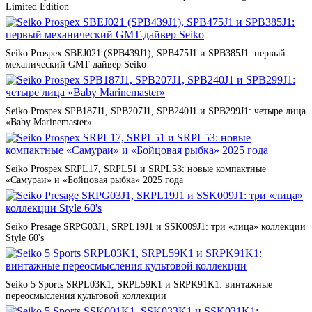
Limited Edition
Seiko Prospex SBEJ021 (SPB439J1), SPB475J1 и SPB385J1: первый
механический GMT-дайвер Seiko
Seiko Prospex SPB187J1, SPB207J1, SPB240J1 и SPB299J1: четыре лица
«Baby Marinemaster»
Seiko Prospex SRPL17, SRPL51 и SRPL53: новые компактные
«Самураи» и «Бойцовая рыбка» 2025 года
Seiko Presage SRPG03J1, SRPL19J1 и SSK009J1: три «лица» коллекции
Style 60's
Seiko 5 Sports SRPL03K1, SRPL59K1 и SRPK91K1: винтажные
переосмысления культовой коллекции