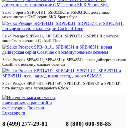
Seiko 5 Sports SSK001K1, SSK033K1 и SSK031K1: доступные
механические GMT серии SKX Sports Style
Seiko Presage SRPB41J1, SRPE45J1, SRPD37J1 и SRPE19J1: четыре
коктейля коллекции Cocktail Time
Seiko Prospex SPB481J1, SPB483J1 и SPB485J1: новая дайверская серия
Coastline с восьмиугольным безелем
Seiko Prospex SPB143J1, SPB149J1, SPB213J1, SPB297J1 и SPB451J1:
пять наследников легендарного 62MAS .
8 (499) 277-29-81
8 (800) 600-98-85