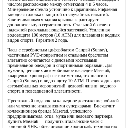
числом расположено между отметками 4 и 5 часов.
Минеральное стекло устойчиво к царапинам. Рифленая
заводная головка с защитой от случайных нажатий.
Завинчивающаяся задняя крышка гарантирует
дополнительную герметичность. Стальной браслет с
надежной раскладывающейся застежкой. Усиленная
водозащита 100 метров (10 АТМ) для плавания и водных
видов спорта. Гарантия 2 года.
Часы с серебристым циферблатом Санрэй (Sunray),
частичным PVD-покрытием и стальным браслетом
элегантно сочетаются с деловыми костюмами,
премиальной одеждой и спортивными образами. Для
мужчин, ценящих автомобильное наследие Maserati,
кварцевые хронографы с тахиметром, технологию
Санрэй (Sunray) и водозащиту 10 АТМ. Превосходны для
автомобильных мероприятий, деловой жизни, водного
спорта и повседневной элегантности.
Престижный подарок на карьерное достижение, юбилей
или увлечение итальянскими суперкарами. Впечатлит
коллекционера бренда Maserati, успешного
предпринимателя, отца, мужа или делового партнера.
Купить Maserati — получить итальянские часы с
гоночной ДНК, объединяющие хронограф, технологию