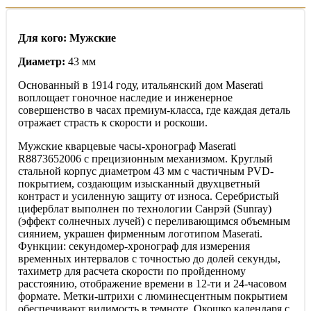
Для кого: Мужские
Диаметр:
43 мм
Основанный в 1914 году, итальянский дом Maserati
воплощает гоночное наследие и инженерное
совершенство в часах премиум-класса, где каждая деталь
отражает страсть к скорости и роскоши.
Мужские кварцевые часы-хронограф Maserati
R8873652006 с прецизионным механизмом. Круглый
стальной корпус диаметром 43 мм с частичным PVD-
покрытием, создающим изысканный двухцветный
контраст и усиленную защиту от износа. Серебристый
циферблат выполнен по технологии Санрэй (Sunray)
(эффект солнечных лучей) с переливающимся объемным
сиянием, украшен фирменным логотипом Maserati.
Функции: секундомер-хронограф для измерения
временных интервалов с точностью до долей секунды,
тахиметр для расчета скорости по пройденному
расстоянию, отображение времени в 12-ти и 24-часовом
формате. Метки-штрихи с люминесцентным покрытием
обеспечивают видимость в темноте. Окошко календаря с