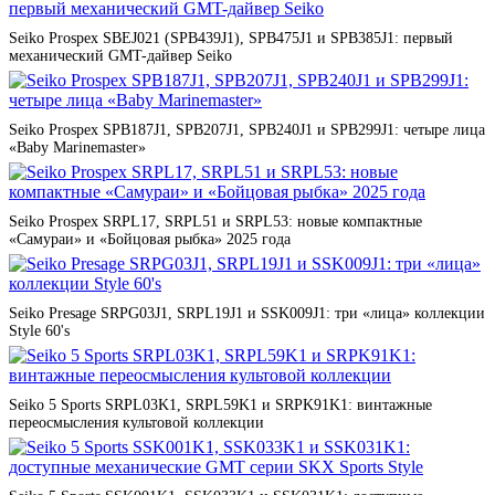
Seiko Prospex SBEJ021 (SPB439J1), SPB475J1 и SPB385J1: первый
механический GMT-дайвер Seiko
Seiko Prospex SPB187J1, SPB207J1, SPB240J1 и SPB299J1: четыре лица
«Baby Marinemaster»
Seiko Prospex SRPL17, SRPL51 и SRPL53: новые компактные
«Самураи» и «Бойцовая рыбка» 2025 года
Seiko Presage SRPG03J1, SRPL19J1 и SSK009J1: три «лица» коллекции
Style 60's
Seiko 5 Sports SRPL03K1, SRPL59K1 и SRPK91K1: винтажные
переосмысления культовой коллекции