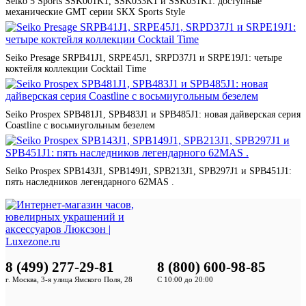
Seiko 5 Sports SSK001K1, SSK033K1 и SSK031K1: доступные
механические GMT серии SKX Sports Style
Seiko Presage SRPB41J1, SRPE45J1, SRPD37J1 и SRPE19J1: четыре
коктейля коллекции Cocktail Time
Seiko Prospex SPB481J1, SPB483J1 и SPB485J1: новая дайверская серия
Coastline с восьмиугольным безелем
Seiko Prospex SPB143J1, SPB149J1, SPB213J1, SPB297J1 и SPB451J1:
пять наследников легендарного 62MAS .
8 (499) 277-29-81
8 (800) 600-98-85
г. Москва, 3-я улица Ямского Поля, 28
С 10:00 до 20:00