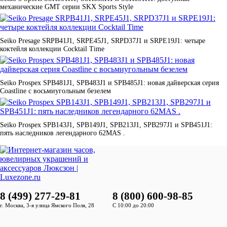
механические GMT серии SKX Sports Style
Seiko Presage SRPB41J1, SRPE45J1, SRPD37J1 и SRPE19J1: четыре
коктейля коллекции Cocktail Time
Seiko Prospex SPB481J1, SPB483J1 и SPB485J1: новая дайверская серия
Coastline с восьмиугольным безелем
Seiko Prospex SPB143J1, SPB149J1, SPB213J1, SPB297J1 и SPB451J1:
пять наследников легендарного 62MAS .
8 (499) 277-29-81
8 (800) 600-98-85
г. Москва, 3-я улица Ямского Поля, 28
С 10:00 до 20:00