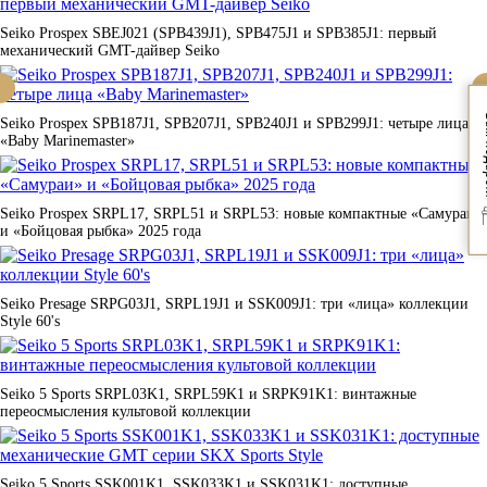
Seiko Prospex SBEJ021 (SPB439J1), SPB475J1 и SPB385J1: первый
механический GMT-дайвер Seiko
Вам
Seiko Prospex SPB187J1, SPB207J1, SPB240J1 и SPB299J1: четыре лица
«Baby Marinemaster»
Seiko Prospex SRPL17, SRPL51 и SRPL53: новые компактные «Самураи»
и «Бойцовая рыбка» 2025 года
Seiko Presage SRPG03J1, SRPL19J1 и SSK009J1: три «лица» коллекции
Style 60's
Seiko 5 Sports SRPL03K1, SRPL59K1 и SRPK91K1: винтажные
переосмысления культовой коллекции
Seiko 5 Sports SSK001K1, SSK033K1 и SSK031K1: доступные