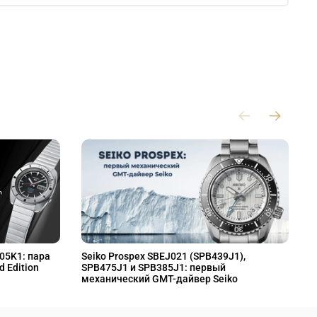
L05K1: пара
Seiko Prospex SBEJ021 (SPB439J1),
S
d Edition
SPB475J1 и SPB385J1: первый
S
механический GMT-дайвер Seiko
M