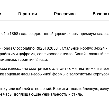
и
Гарантия
Рассрочка
Возвра
орый с 1858 года создает швейцарские часы премиум-класс
e Fonds Cioccolatino R8251820501. Стальной корпус 34x2
арабскими цифрами, сапфировое стекло. Синий кожаный р
ханизм, гарантия 2 года.
ом изысканно смотрятся с элегантными платьями, вечер
кварцевые часы необычной формы с золотистым корпусом
ку или юбилей отношений. Восхитит возлюбленную, жену, 
ие часы, воплощающие уникальность и стиль.