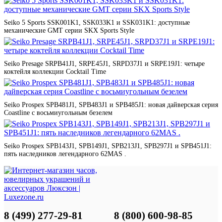
Seiko 5 Sports SSK001K1, SSK033K1 и SSK031K1: доступные
механические GMT серии SKX Sports Style
Seiko Presage SRPB41J1, SRPE45J1, SRPD37J1 и SRPE19J1: четыре
коктейля коллекции Cocktail Time
Seiko Prospex SPB481J1, SPB483J1 и SPB485J1: новая дайверская серия
Coastline с восьмиугольным безелем
Seiko Prospex SPB143J1, SPB149J1, SPB213J1, SPB297J1 и SPB451J1:
пять наследников легендарного 62MAS .
8 (499) 277-29-81
8 (800) 600-98-85