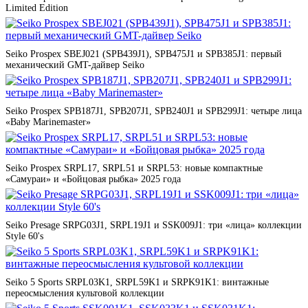
Limited Edition
Seiko Prospex SBEJ021 (SPB439J1), SPB475J1 и SPB385J1: первый
механический GMT-дайвер Seiko
Seiko Prospex SPB187J1, SPB207J1, SPB240J1 и SPB299J1: четыре лица
«Baby Marinemaster»
Seiko Prospex SRPL17, SRPL51 и SRPL53: новые компактные
«Самураи» и «Бойцовая рыбка» 2025 года
Seiko Presage SRPG03J1, SRPL19J1 и SSK009J1: три «лица» коллекции
Style 60's
Seiko 5 Sports SRPL03K1, SRPL59K1 и SRPK91K1: винтажные
переосмысления культовой коллекции