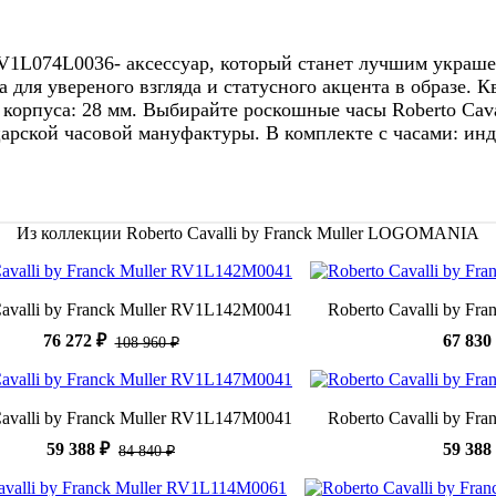
RV1L074L0036- аксессуар, который станет лучшим украшен
 для увереного взгляда и статусного акцента в образе. 
орпуса: 28 мм. Выбирайте роскошные часы Roberto Cavall
арской часовой мануфактуры. В комплекте с часами: ин
Из коллекции Roberto Cavalli by Franck Muller LOGOMANIA
Cavalli by Franck Muller RV1L142M0041
Roberto Cavalli by Fr
76 272 ₽
67 830
108 960 ₽
Cavalli by Franck Muller RV1L147M0041
Roberto Cavalli by Fr
59 388 ₽
59 388
84 840 ₽