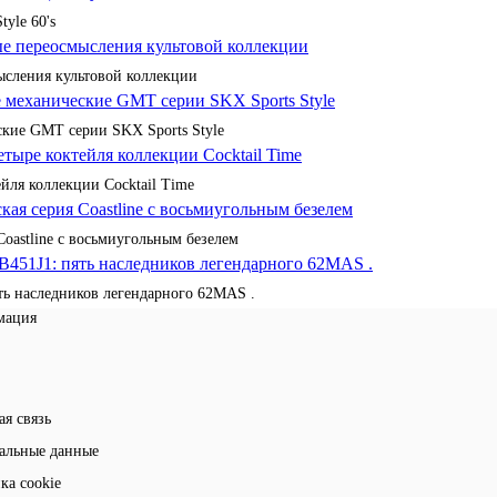
yle 60's
сления культовой коллекции
кие GMT серии SKX Sports Style
йля коллекции Cocktail Time
Coastline с восьмиугольным безелем
ять наследников легендарного 62MAS .
мация
ая связь
альные данные
ка cookie