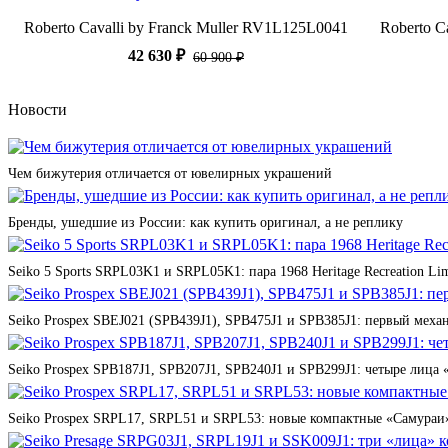
Roberto Cavalli by Franck Muller RV1L125L0041
Roberto C
42 630 ₽
60 900 ₽
Новости
Чем бижутерия отличается от ювелирных украшений
Бренды, ушедшие из России: как купить оригинал, а не реплику
Seiko 5 Sports SRPL03K1 и SRPL05K1: пара 1968 Heritage Recreation Lim
Seiko Prospex SBEJ021 (SPB439J1), SPB475J1 и SPB385J1: первый мех
Seiko Prospex SPB187J1, SPB207J1, SPB240J1 и SPB299J1: четыре лица 
Seiko Prospex SRPL17, SRPL51 и SRPL53: новые компактные «Самураи»