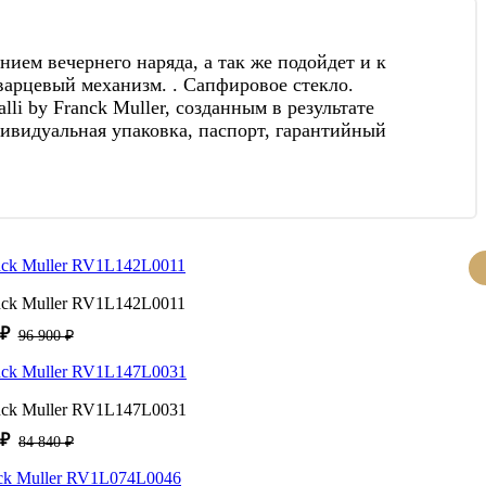
ием вечернего наряда, а так же подойдет и к
Кварцевый механизм. . Сапфировое стекло.
i by Franck Muller, созданным в результате
дивидуальная упаковка, паспорт, гарантийный
anck Muller RV1L142L0011
 ₽
96 900 ₽
anck Muller RV1L147L0031
 ₽
84 840 ₽