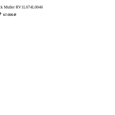
anck Muller RV1L074L0046
₽
67 000 ₽