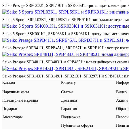
Seiko Presage SRPG03J1, SRPL19J1 и SSK009J1: три «лица» коллекции St
Seiko 5 Sports SRPL03K1, SRPL59K1 и SRPK91K1: винтажные переосмы
Seiko 5 Sports SSK001K1, SSK033K1 и SSK031K1: доступные механичес
Seiko Presage SRPB41J1, SRPE45J1, SRPD37J1 и SRPE19J1: четыре кокте
Seiko Prospex SPB481J1, SPB483J1 и SPB485J1: новая дайверская серия 
Seiko Prospex SPB143J1, SPB149J1, SPB213J1, SPB297J1 и SPB451J1: п
Каталог
Клиенту
Инфор
Наручные часы
Статьи
Видео
Ювелирные изделия
Доставка
Акции
Подарки
Гарантия
Обратн
Аксессуары
Поддержка
Персон
Публичная оферта
Полити