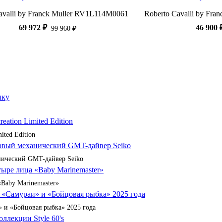
avalli by Franck Muller RV1L114M0061
Roberto Cavalli by Fr
69 972 ₽
46 900 
99 960 ₽
ited Edition
анический GMT-дайвер Seiko
«Baby Marinemaster»
 и «Бойцовая рыбка» 2025 года