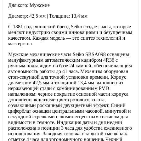
Для кого: Мужские
Диаметр: 42,5 мм | Толщина: 13,4 мм
С 1881 года японский бренд Seiko создает часы, которые
меняют индустрию своими инновациями и безупречным
качеством. Каждая модель — это синтез технологий и
мастерства.
Мужские механические часы Seiko SBSA098 оснащены
мануфактурным автоматическим калибром 4R36 с
ручным подзаводом на базе 24 камней, обеспечивающим
автономность работы до 41 часа. Механизм оборудован
стоп-секундой для точной установки времени. Корпус
диаметром 42,5 мм и толщиной 13,4 мм выполнен из
нержавеющей стали с комбинированным PVD-
напылением: черное покрытие основной части корпуса
дополнено акцентами цвета розового золота,
создающими роскошный двухцветный эффект. Синий
циферблат оснащен центральными часовой, минутной и
секундной стрелками с люминесцентным составом для
видимости в темноте. Индикация даты и дня недели
расположена в позиции 3 часа для удобства ежедневного
использования. Заводная головка с защитой смещена к
отметке 4 часа для эргономичного ношения. Черный