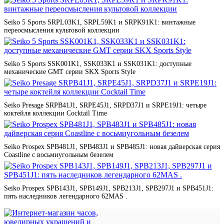
Seiko 5 Sports SRPL03K1, SRPL59K1 и SRPK91K1: винтажные
переосмысления культовой коллекции
Seiko 5 Sports SSK001K1, SSK033K1 и SSK031K1: доступные
механические GMT серии SKX Sports Style
Seiko Presage SRPB41J1, SRPE45J1, SRPD37J1 и SRPE19J1: четыре
коктейля коллекции Cocktail Time
Seiko Prospex SPB481J1, SPB483J1 и SPB485J1: новая дайверская серия
Coastline с восьмиугольным безелем
Seiko Prospex SPB143J1, SPB149J1, SPB213J1, SPB297J1 и SPB451J1:
пять наследников легендарного 62MAS .