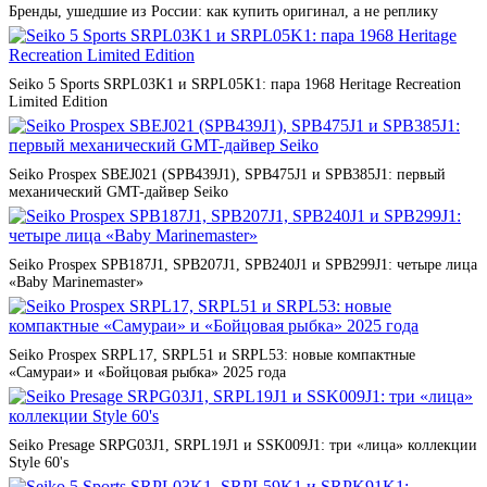
Бренды, ушедшие из России: как купить оригинал, а не реплику
Seiko 5 Sports SRPL03K1 и SRPL05K1: пара 1968 Heritage Recreation
Limited Edition
Seiko Prospex SBEJ021 (SPB439J1), SPB475J1 и SPB385J1: первый
механический GMT-дайвер Seiko
Seiko Prospex SPB187J1, SPB207J1, SPB240J1 и SPB299J1: четыре лица
«Baby Marinemaster»
Seiko Prospex SRPL17, SRPL51 и SRPL53: новые компактные
«Самураи» и «Бойцовая рыбка» 2025 года
Seiko Presage SRPG03J1, SRPL19J1 и SSK009J1: три «лица» коллекции
Style 60's