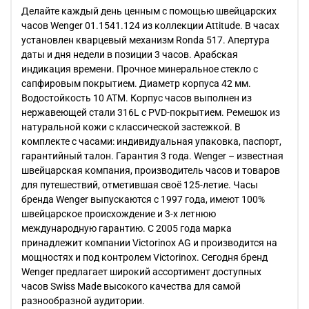
Делайте каждый день ценным с помощью швейцарских
часов Wenger 01.1541.124 из коллекции Attitude. В часах
установлен кварцевый механизм Ronda 517. Апертура
даты и дня недели в позиции 3 часов. Арабская
индикация времени. Прочное минеральное стекло с
сапфировым покрытием. Диаметр корпуса 42 мм.
Водостойкость 10 АТМ. Корпус часов выполнен из
нержавеющей стали 316L с PVD-покрытием. Ремешок из
натуральной кожи с классической застежкой. В
комплекте с часами: индивидуальная упаковка, паспорт,
гарантийный талон. Гарантия 3 года. Wenger – известная
швейцарская компания, производитель часов и товаров
для путешествий, отметившая своё 125-летие. Часы
бренда Wenger выпускаются с 1997 года, имеют 100%
швейцарское происхождение и 3-х летнюю
международную гарантию. С 2005 года марка
принадлежит компании Victorinox AG и производится на
мощностях и под контролем Victorinox. Сегодня бренд
Wenger предлагает широкий ассортимент доступных
часов Swiss Made высокого качества для самой
разнообразной аудитории.