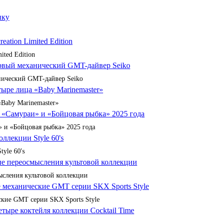
ited Edition
анический GMT-дайвер Seiko
«Baby Marinemaster»
 и «Бойцовая рыбка» 2025 года
yle 60's
сления культовой коллекции
кие GMT серии SKX Sports Style