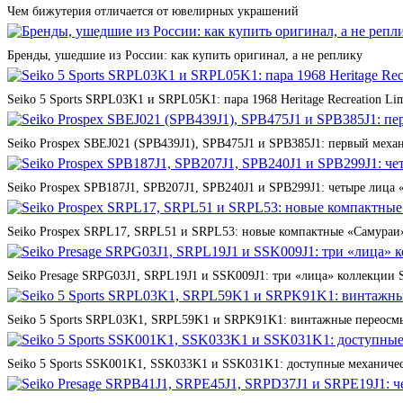
Чем бижутерия отличается от ювелирных украшений
Бренды, ушедшие из России: как купить оригинал, а не реплику
Seiko 5 Sports SRPL03K1 и SRPL05K1: пара 1968 Heritage Recreation Lim
Seiko Prospex SBEJ021 (SPB439J1), SPB475J1 и SPB385J1: первый мех
Seiko Prospex SPB187J1, SPB207J1, SPB240J1 и SPB299J1: четыре лица 
Seiko Prospex SRPL17, SRPL51 и SRPL53: новые компактные «Самураи»
Seiko Presage SRPG03J1, SRPL19J1 и SSK009J1: три «лица» коллекции St
Seiko 5 Sports SRPL03K1, SRPL59K1 и SRPK91K1: винтажные переосмы
Seiko 5 Sports SSK001K1, SSK033K1 и SSK031K1: доступные механичес