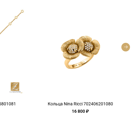
55801081
Кольца Nina Ricci 702406201080
16 800 ₽