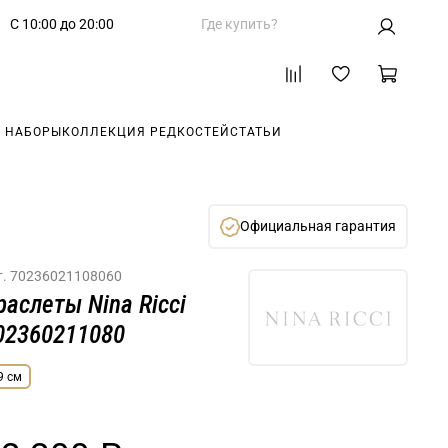
С 10:00 до 20:00
Где купить?
 НАБОРЫ
КОЛЛЕКЦИЯ РЕДКОСТЕЙ
СТАТЬИ
Официальная гарантия
т.
70236021108060
раслеты Nina Ricci
02360211080
9 см