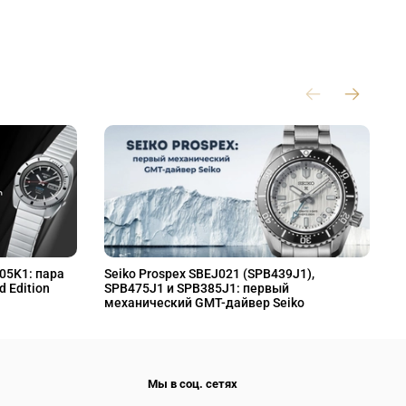
L05K1: пара
Seiko Prospex SBEJ021 (SPB439J1),
S
d Edition
SPB475J1 и SPB385J1: первый
S
механический GMT-дайвер Seiko
M
Мы в соц. сетях