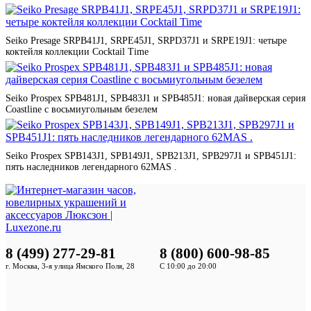
Seiko Presage SRPB41J1, SRPE45J1, SRPD37J1 и SRPE19J1: четыре
коктейля коллекции Cocktail Time
Seiko Prospex SPB481J1, SPB483J1 и SPB485J1: новая дайверская серия
Coastline с восьмиугольным безелем
Seiko Prospex SPB143J1, SPB149J1, SPB213J1, SPB297J1 и SPB451J1:
пять наследников легендарного 62MAS .
8 (499) 277-29-81
8 (800) 600-98-85
г. Москва, 3-я улица Ямского Поля, 28
С 10:00 до 20:00