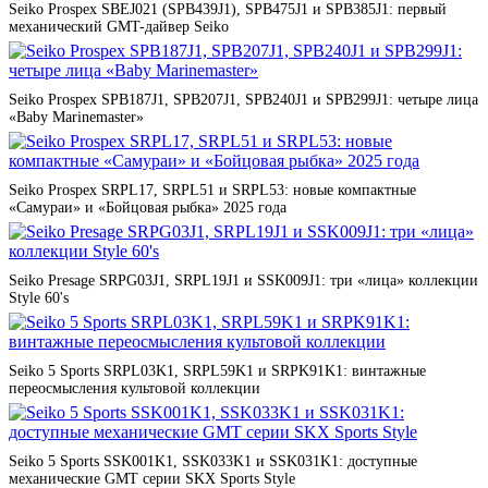
Seiko Prospex SBEJ021 (SPB439J1), SPB475J1 и SPB385J1: первый
механический GMT-дайвер Seiko
Seiko Prospex SPB187J1, SPB207J1, SPB240J1 и SPB299J1: четыре лица
«Baby Marinemaster»
Seiko Prospex SRPL17, SRPL51 и SRPL53: новые компактные
«Самураи» и «Бойцовая рыбка» 2025 года
Seiko Presage SRPG03J1, SRPL19J1 и SSK009J1: три «лица» коллекции
Style 60's
Seiko 5 Sports SRPL03K1, SRPL59K1 и SRPK91K1: винтажные
переосмысления культовой коллекции
Seiko 5 Sports SSK001K1, SSK033K1 и SSK031K1: доступные
механические GMT серии SKX Sports Style