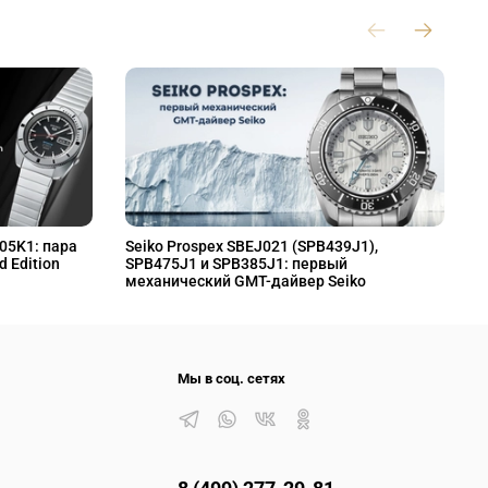
L05K1: пара
Seiko Prospex SBEJ021 (SPB439J1),
S
d Edition
SPB475J1 и SPB385J1: первый
S
механический GMT-дайвер Seiko
M
Мы в соц. сетях