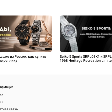
дшие из России: как купить
Seiko 5 Sports SRPL03K1 и SRP
не реплику
1968 Heritage Recreation Limite
ормация
ео
ии
атная связь