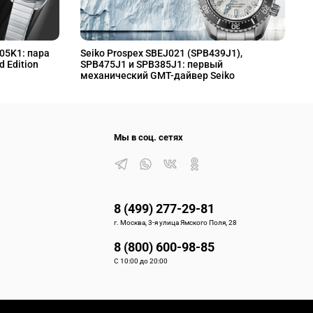
L05K1: пара
Seiko Prospex SBEJ021 (SPB439J1),
S
d Edition
SPB475J1 и SPB385J1: первый
S
механический GMT-дайвер Seiko
M
Мы в соц. сетях
8 (499) 277-29-81
г. Москва, 3-я улица Ямского Поля, 28
8 (800) 600-98-85
С 10:00 до 20:00