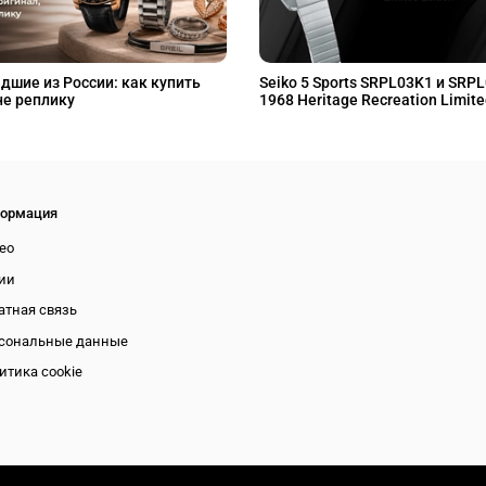
дшие из России: как купить
Seiko 5 Sports SRPL03K1 и SRP
не реплику
1968 Heritage Recreation Limite
ормация
ео
ии
атная связь
сональные данные
итика cookie