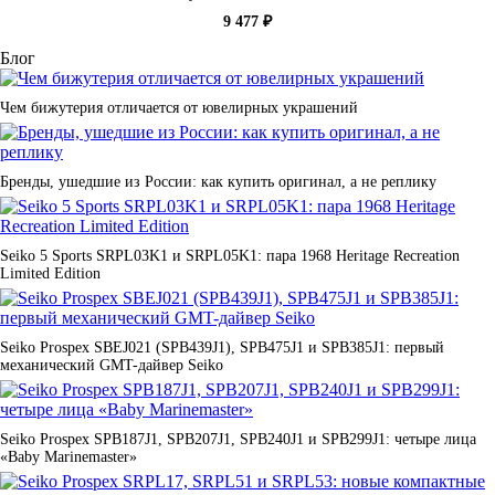
9 477 ₽
Блог
Чем бижутерия отличается от ювелирных украшений
Бренды, ушедшие из России: как купить оригинал, а не реплику
Seiko 5 Sports SRPL03K1 и SRPL05K1: пара 1968 Heritage Recreation
Limited Edition
Seiko Prospex SBEJ021 (SPB439J1), SPB475J1 и SPB385J1: первый
механический GMT-дайвер Seiko
Seiko Prospex SPB187J1, SPB207J1, SPB240J1 и SPB299J1: четыре лица
«Baby Marinemaster»