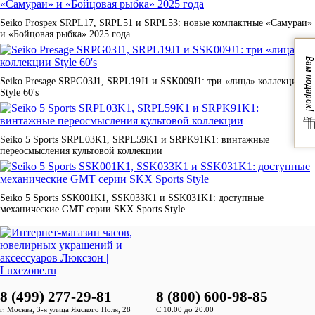
Seiko Prospex SRPL17, SRPL51 и SRPL53: новые компактные «Самураи»
и «Бойцовая рыбка» 2025 года
Вам подарок!
Seiko Presage SRPG03J1, SRPL19J1 и SSK009J1: три «лица» коллекции
Style 60's
Seiko 5 Sports SRPL03K1, SRPL59K1 и SRPK91K1: винтажные
переосмысления культовой коллекции
Seiko 5 Sports SSK001K1, SSK033K1 и SSK031K1: доступные
механические GMT серии SKX Sports Style
8 (499) 277-29-81
8 (800) 600-98-85
г. Москва, 3-я улица Ямского Поля, 28
С 10:00 до 20:00