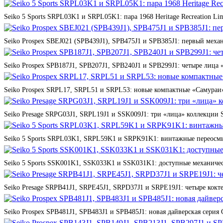
Seiko 5 Sports SRPL03K1 и SRPL05K1: пара 1968 Heritage Recreation Lim
Seiko Prospex SBEJ021 (SPB439J1), SPB475J1 и SPB385J1: первый мех
Seiko Prospex SPB187J1, SPB207J1, SPB240J1 и SPB299J1: четыре лица 
Seiko Prospex SRPL17, SRPL51 и SRPL53: новые компактные «Самураи»
Seiko Presage SRPG03J1, SRPL19J1 и SSK009J1: три «лица» коллекции St
Seiko 5 Sports SRPL03K1, SRPL59K1 и SRPK91K1: винтажные переосмы
Seiko 5 Sports SSK001K1, SSK033K1 и SSK031K1: доступные механичес
Seiko Presage SRPB41J1, SRPE45J1, SRPD37J1 и SRPE19J1: четыре кокте
Seiko Prospex SPB481J1, SPB483J1 и SPB485J1: новая дайверская серия 