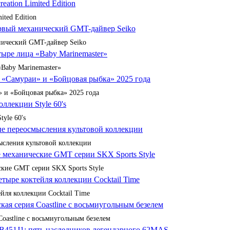
ited Edition
анический GMT-дайвер Seiko
«Baby Marinemaster»
 и «Бойцовая рыбка» 2025 года
yle 60's
сления культовой коллекции
кие GMT серии SKX Sports Style
йля коллекции Cocktail Time
Coastline с восьмиугольным безелем