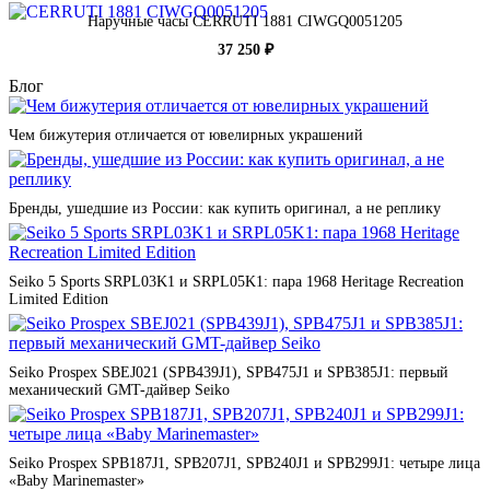
Наручные часы CERRUTI 1881 CIWGQ0051205
37 250 ₽
Блог
Чем бижутерия отличается от ювелирных украшений
Бренды, ушедшие из России: как купить оригинал, а не реплику
Seiko 5 Sports SRPL03K1 и SRPL05K1: пара 1968 Heritage Recreation
Limited Edition
Seiko Prospex SBEJ021 (SPB439J1), SPB475J1 и SPB385J1: первый
механический GMT-дайвер Seiko
Seiko Prospex SPB187J1, SPB207J1, SPB240J1 и SPB299J1: четыре лица
«Baby Marinemaster»