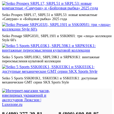
Seiko Prospex SRPL17, SRPL51 и SRPL53: новые компактные
«Самураи» и «Бойцовая рыбка» 2025 года
Seiko Presage SRPG03J1, SRPL19J1 и SSK009J1: три «лица» коллекции
Style 60's
Seiko 5 Sports SRPL03K1, SRPL59K1 и SRPK91K1: винтажные
переосмысления культовой коллекции
Seiko 5 Sports SSK001K1, SSK033K1 и SSK031K1: доступные
механические GMT серии SKX Sports Style
8 (499) 277-29-81
8 (800) 600-98-85