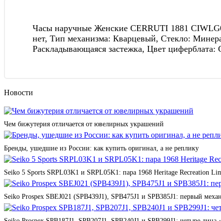
Часы наручные Женские CERRUTI 1881 CIWLG0052
нет, Тип механизма: Кварцевый, Стекло: Минера
Раскладывающаяся застежка, Цвет циферблата: С
Новости
Чем бижутерия отличается от ювелирных украшений
Бренды, ушедшие из России: как купить оригинал, а не реплику
Seiko 5 Sports SRPL03K1 и SRPL05K1: пара 1968 Heritage Recreation Lim
Seiko Prospex SBEJ021 (SPB439J1), SPB475J1 и SPB385J1: первый мех
Seiko Prospex SPB187J1, SPB207J1, SPB240J1 и SPB299J1: четыре лица 