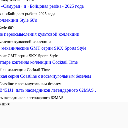
 и «Бойцовая рыбка» 2025 года
yle 60's
сления культовой коллекции
кие GMT серии SKX Sports Style
йля коллекции Cocktail Time
Coastline с восьмиугольным безелем
ять наследников легендарного 62MAS .
мация