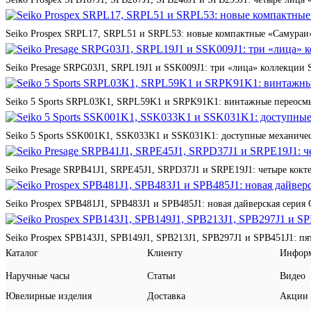
Seiko Prospex SRPL17, SRPL51 и SRPL53: новые компактные «Самураи»
Seiko Presage SRPG03J1, SRPL19J1 и SSK009J1: три «лица» коллекции St
Seiko 5 Sports SRPL03K1, SRPL59K1 и SRPK91K1: винтажные переосмы
Seiko 5 Sports SSK001K1, SSK033K1 и SSK031K1: доступные механичес
Seiko Presage SRPB41J1, SRPE45J1, SRPD37J1 и SRPE19J1: четыре кокте
Seiko Prospex SPB481J1, SPB483J1 и SPB485J1: новая дайверская серия 
Seiko Prospex SPB143J1, SPB149J1, SPB213J1, SPB297J1 и SPB451J1: п
Каталог
Клиенту
Инфор
Наручные часы
Статьи
Видео
Ювелирные изделия
Доставка
Акции