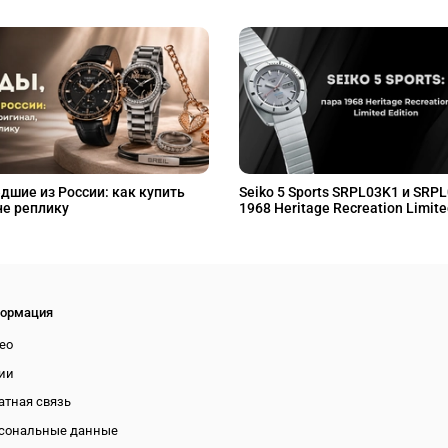
дшие из России: как купить
Seiko 5 Sports SRPL03K1 и SRP
не реплику
1968 Heritage Recreation Limite
ормация
ео
ии
атная связь
сональные данные