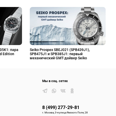
L05K1: пара
Seiko Prospex SBEJ021 (SPB439J1),
S
d Edition
SPB475J1 и SPB385J1: первый
S
механический GMT-дайвер Seiko
M
Мы в соц. сетях
8 (499) 277-29-81
г. Москва, 3-я улица Ямского Поля, 28