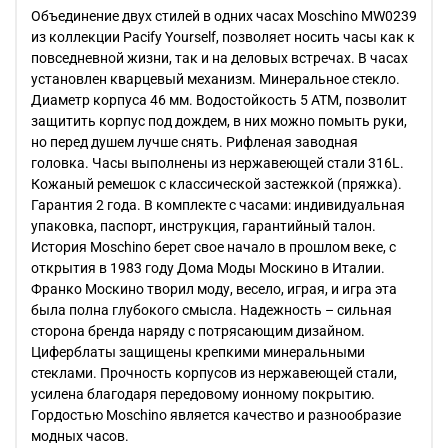
Объединение двух стилей в одних часах Moschino MW0239
из коллекции Pacify Yourself, позволяет носить часы как к
повседневной жизни, так и на деловых встречах. В часах
установлен кварцевый механизм. Минеральное стекло.
Диаметр корпуса 46 мм. Водостойкость 5 АТМ, позволит
защитить корпус под дождем, в них можно помыть руки,
но перед душем лучше снять. Рифленая заводная
головка. Часы выполнены из нержавеющей стали 316L.
Кожаный ремешок с классической застежкой (пряжка).
Гарантия 2 года. В комплекте с часами: индивидуальная
упаковка, паспорт, инструкция, гарантийный талон.
История Moschino берет свое начало в прошлом веке, с
открытия в 1983 году Дома Моды Москино в Италии.
Франко Москино творил моду, весело, играя, и игра эта
была полна глубокого смысла. Надежность – сильная
сторона бренда наряду с потрясающим дизайном.
Циферблаты защищены крепкими минеральными
стеклами. Прочность корпусов из нержавеющей стали,
усилена благодаря передовому ионному покрытию.
Гордостью Moschino является качество и разнообразие
модных часов.