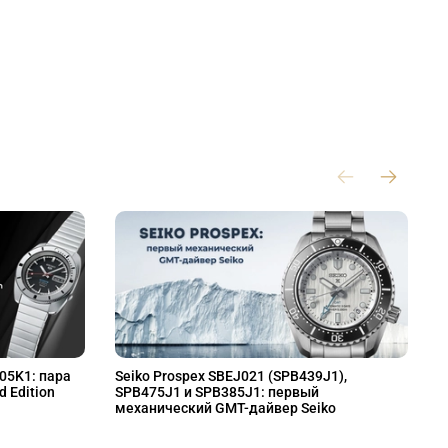
L05K1: пара
Seiko Prospex SBEJ021 (SPB439J1),
S
d Edition
SPB475J1 и SPB385J1: первый
S
механический GMT-дайвер Seiko
M