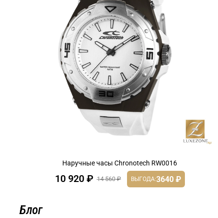
Наручные часы Chronotech RW0016
10 920 ₽
3640 ₽
14 560 ₽
ВЫГОДА:
Блог