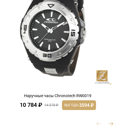
Наручные часы Chronotech RW0019
10 784 ₽
3594 ₽
14 378 ₽
ВЫГОДА: