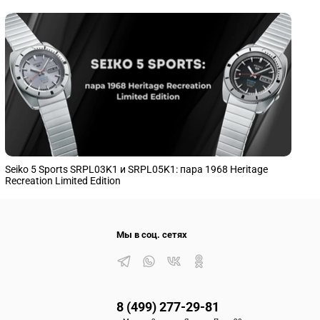
Seiko 5 Sports SRPL03K1 и SRPL05K1: пара 1968 Heritage
S
Recreation Limited Edition
п
Мы в соц. сетях
8 (499) 277-29-81