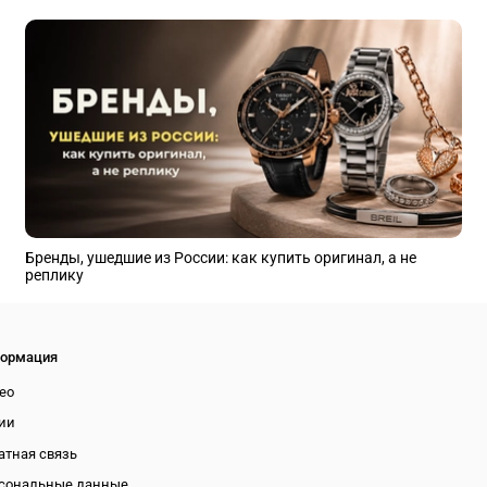
Бренды, ушедшие из России: как купить оригинал, а не
реплику
ормация
ео
ии
атная связь
сональные данные