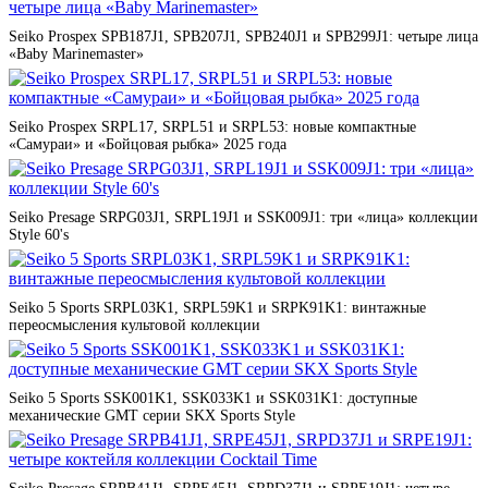
Seiko Prospex SPB187J1, SPB207J1, SPB240J1 и SPB299J1: четыре лица
«Baby Marinemaster»
Seiko Prospex SRPL17, SRPL51 и SRPL53: новые компактные
«Самураи» и «Бойцовая рыбка» 2025 года
Seiko Presage SRPG03J1, SRPL19J1 и SSK009J1: три «лица» коллекции
Style 60's
Seiko 5 Sports SRPL03K1, SRPL59K1 и SRPK91K1: винтажные
переосмысления культовой коллекции
Seiko 5 Sports SSK001K1, SSK033K1 и SSK031K1: доступные
механические GMT серии SKX Sports Style