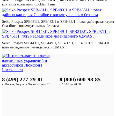
Seiko Presage SRPB41J1, SRPE45J1, SRPD37J1 и SRPE19J1: четыре
коктейля коллекции Cocktail Time
Seiko Prospex SPB481J1, SPB483J1 и SPB485J1: новая дайверская серия
Coastline с восьмиугольным безелем
Seiko Prospex SPB143J1, SPB149J1, SPB213J1, SPB297J1 и SPB451J1:
пять наследников легендарного 62MAS .
8 (499) 277-29-81
8 (800) 600-98-85
г. Москва, 3-я улица Ямского Поля, 28
С 10:00 до 20:00