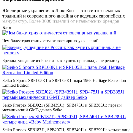
Ювелирные украшения в ЛюксЗон — это синтез вековых
традиций и современного дизайна от ведущих европейских
мануфактур. Более 3000 изделий от итальянских брендов
Salvini, Pianegonda, Pesavento, Morellato, испанской Majorica,
Блог
французской Nina Ricci создают безграничные возможности
для выражения индивидуальности. От классических
Чем бижутерия отличается от ювелирных украшений
бриллиантовых солитеров до революционных технологий
алмазной пыли — каждое украшение рассказывает свою
историю.
Бренды, ушедшие из России: как купить оригинал, а не реплику
Материалы высочайшего качества
Seiko 5 Sports SRPL03K1 и SRPL05K1: пара 1968 Heritage Recreation
В создании украшений используются только благородные
Limited Edition
материалы с сертификатами происхождения. Золото 750
пробы трех цветов от Salvini, революционное серебро 925
пробы с 42 оттенками покрытия от Pesavento, органический
жемчуг с 10-летней гарантией от Majorica. Драгоценные и
Seiko Prospex SBEJ021 (SPB439J1), SPB475J1 и SPB385J1: первый
полудрагоценные камни проходят тройную проверку
механический GMT-дайвер Seiko
качества. Инновационные технологии — родиевое покрытие
для вечного блеска, технология ДНА (DNA) для создания
уникальных оттенков, микропаве для бриллиантового сияния
Seiko Prospex SPB187J1, SPB207J1, SPB240J1 и SPB299J1: четыре лица
— делают каждое изделие произведением ювелирного