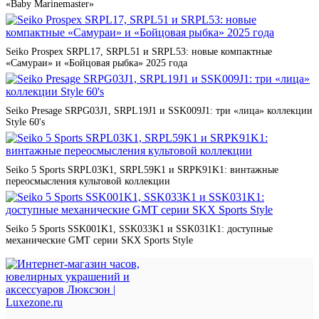
«Baby Marinemaster»
искусства.
Seiko Prospex SRPL17, SRPL51 и SRPL53: новые компактные
«Самураи» и «Бойцовая рыбка» 2025 года
Seiko Presage SRPG03J1, SRPL19J1 и SSK009J1: три «лица» коллекции
Style 60's
Seiko 5 Sports SRPL03K1, SRPL59K1 и SRPK91K1: винтажные
переосмысления культовой коллекции
Seiko 5 Sports SSK001K1, SSK033K1 и SSK031K1: доступные
механические GMT серии SKX Sports Style