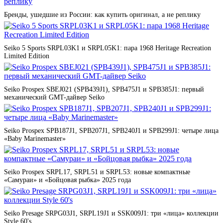
Бренды, ушедшие из России: как купить оригинал, а не реплику
Seiko 5 Sports SRPL03K1 и SRPL05K1: пара 1968 Heritage Recreation
Limited Edition
Seiko Prospex SBEJ021 (SPB439J1), SPB475J1 и SPB385J1: первый
механический GMT-дайвер Seiko
Seiko Prospex SPB187J1, SPB207J1, SPB240J1 и SPB299J1: четыре лица
«Baby Marinemaster»
Seiko Prospex SRPL17, SRPL51 и SRPL53: новые компактные
«Самураи» и «Бойцовая рыбка» 2025 года
Seiko Presage SRPG03J1, SRPL19J1 и SSK009J1: три «лица» коллекции
Style 60's