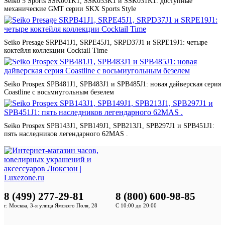
Seiko 5 Sports SSK001K1, SSK033K1 и SSK031K1: доступные
механические GMT серии SKX Sports Style
Seiko Presage SRPB41J1, SRPE45J1, SRPD37J1 и SRPE19J1: четыре
коктейля коллекции Cocktail Time
Seiko Prospex SPB481J1, SPB483J1 и SPB485J1: новая дайверская серия
Coastline с восьмиугольным безелем
Seiko Prospex SPB143J1, SPB149J1, SPB213J1, SPB297J1 и SPB451J1:
пять наследников легендарного 62MAS .
8 (499) 277-29-81
8 (800) 600-98-85
г. Москва, 3-я улица Ямского Поля, 28
С 10:00 до 20:00