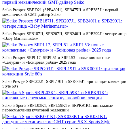
Seiko Prospex SBEJ021 (SPB439J1), SPB475J1 и SPB385J1: первый
механический GMT-дайвер Seiko
Seiko Prospex SPB187J1, SPB207J1, SPB240J1 и SPB299J1: четыре лица
«Baby Marinemaster»
Seiko Prospex SRPL17, SRPL51 и SRPL53: новые компактные
«Самураи» и «Бойцовая рыбка» 2025 года
Seiko Presage SRPG03J1, SRPL19J1 и SSK009J1: три «лица» коллекции
Style 60's
Seiko 5 Sports SRPL03K1, SRPL59K1 и SRPK91K1: винтажные
переосмысления культовой коллекции