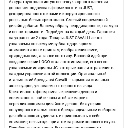
Аккуратную золотистую цепочку якорного плетения
дополняет подвеска в форме логотипа JUST,
декорированного шипами и инкрустированного
россыпью белых кристаллов. Смелый современный
дизайн добавит Вашему образу неординарности, гламура
и неповторимости. Подойдет на каждый день. Гарантия
на украшение 2 года. Товары JUST CAVALLI легко
узнаваемы по всему миру благодаря ярким
анималистичным принтам, изображению змеи,
природных сил, а также логотипу. Базовой идей при
создании серии LOGO стал логотип марки, его легко
узнаваемые инициалы JC, которые нашли отражение в
каждом украшении этой коллекции. Оригинальный
итальянский бренд Just Cavalli — гармония стильных
аксессуаров, узнаваемых с первого взгляда.
Креативность форм, смелые решения декора и
возможность найти часы этой же марки с
перекликающимся дизайном делают бижутерию
популярного итальянского бренда идеальным выбором
для обожающих удивлять и приковывать к себе
внимание, не выходя при этом за рамки хорошего вкуса.
Приобретая этот товар, Вы покупаете изделие от