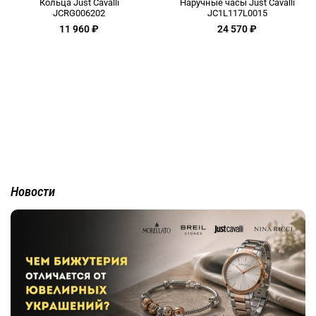
Кольца Just Cavalli
Наручные часы Just Cavalli
JCRG006202
JC1L117L0015
11 960 ₽
24 570 ₽
Новости