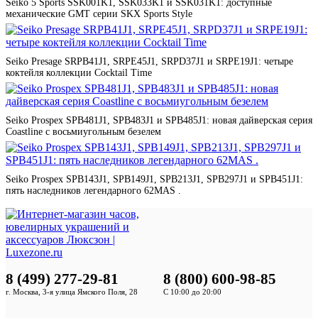
Seiko 5 Sports SSK001K1, SSK033K1 и SSK031K1: доступные
механические GMT серии SKX Sports Style
Seiko Presage SRPB41J1, SRPE45J1, SRPD37J1 и SRPE19J1: четыре
коктейля коллекции Cocktail Time
Seiko Prospex SPB481J1, SPB483J1 и SPB485J1: новая дайверская серия
Coastline с восьмиугольным безелем
Seiko Prospex SPB143J1, SPB149J1, SPB213J1, SPB297J1 и SPB451J1:
пять наследников легендарного 62MAS .
8 (499) 277-29-81
8 (800) 600-98-85
г. Москва, 3-я улица Ямского Поля, 28
С 10:00 до 20:00