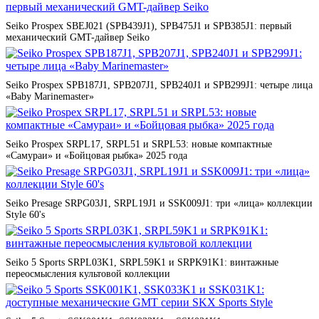
Seiko Prospex SBEJ021 (SPB439J1), SPB475J1 и SPB385J1: первый
механический GMT-дайвер Seiko
Seiko Prospex SPB187J1, SPB207J1, SPB240J1 и SPB299J1: четыре лица
«Baby Marinemaster»
Seiko Prospex SRPL17, SRPL51 и SRPL53: новые компактные
«Самураи» и «Бойцовая рыбка» 2025 года
Seiko Presage SRPG03J1, SRPL19J1 и SSK009J1: три «лица» коллекции
Style 60's
Seiko 5 Sports SRPL03K1, SRPL59K1 и SRPK91K1: винтажные
переосмысления культовой коллекции