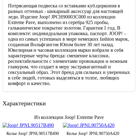
Потрясающая подвеска со вставками куб.циркония в
разных оттенках - шикарный аксессуар для настоящей
леди. Изделие Joop! JPCH90003C000 из коллекции
Extreme Pave, выполнено из серебра 925 пробы,
гальваническое покрытие золотом. Гарантия 1 год. В
комплекте: индивидуальная упаковка, паспорт. JOOP! –
одна из самых успешных в мире немецких fashion марок,
созданная Вольфгангом Юпом более 30 лет назад.
Ювелирная и часовая коллекция марки вобрали в себя
характерные черты бренда: смешение классики,
респектабельности с элементами провокации и нежным
гламуром, что создает в меру экстравагантный и
сексуальный образ. Этот бренд для сильных и уверенных
в себе людей, готовых выделяться в толпе, любящих
комфорт и качество.
Характеристики
Из коллекции Joop! Extreme Pave
Колье Joop! JPNL90517B490
Колье Joop! JPNL90750A420