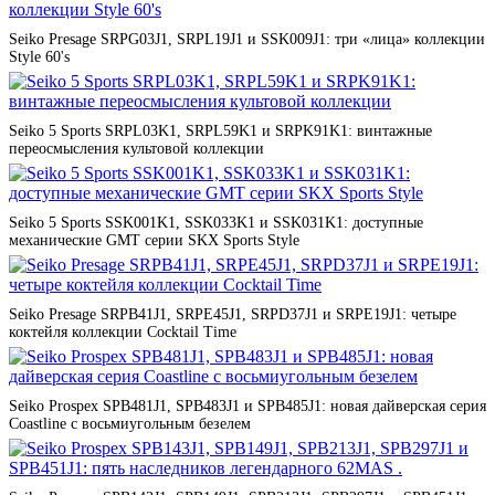
Seiko Presage SRPG03J1, SRPL19J1 и SSK009J1: три «лица» коллекции
Style 60's
Seiko 5 Sports SRPL03K1, SRPL59K1 и SRPK91K1: винтажные
переосмысления культовой коллекции
Seiko 5 Sports SSK001K1, SSK033K1 и SSK031K1: доступные
механические GMT серии SKX Sports Style
Seiko Presage SRPB41J1, SRPE45J1, SRPD37J1 и SRPE19J1: четыре
коктейля коллекции Cocktail Time
Seiko Prospex SPB481J1, SPB483J1 и SPB485J1: новая дайверская серия
Coastline с восьмиугольным безелем