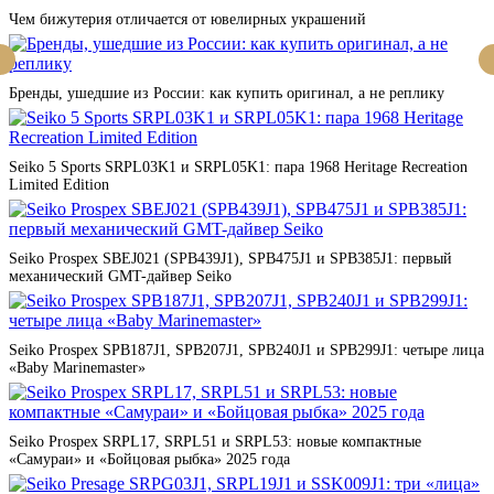
Чем бижутерия отличается от ювелирных украшений
Бренды, ушедшие из России: как купить оригинал, а не реплику
Seiko 5 Sports SRPL03K1 и SRPL05K1: пара 1968 Heritage Recreation
Limited Edition
Seiko Prospex SBEJ021 (SPB439J1), SPB475J1 и SPB385J1: первый
механический GMT-дайвер Seiko
Seiko Prospex SPB187J1, SPB207J1, SPB240J1 и SPB299J1: четыре лица
«Baby Marinemaster»
Seiko Prospex SRPL17, SRPL51 и SRPL53: новые компактные
«Самураи» и «Бойцовая рыбка» 2025 года