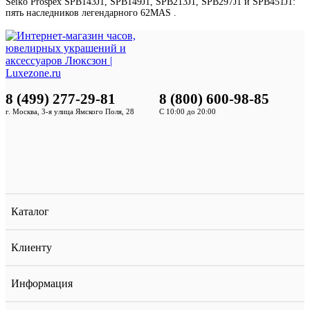
Seiko Prospex SPB143J1, SPB149J1, SPB213J1, SPB297J1 и SPB451J1:
пять наследников легендарного 62MAS .
8 (499) 277-29-81
8 (800) 600-98-85
г. Москва, 3-я улица Ямского Поля, 28
С 10:00 до 20:00
Каталог
Клиенту
Информация