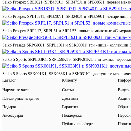
Seiko Prospex SBEJ021 (SPB439J1), SPB475J1 и SPB385J1: первый мех
Seiko Prospex SPB187J1, SPB207J1, SPB240J1 и SPB299J1: четыре лица 
Seiko Prospex SRPL17, SRPL51 и SRPL53: новые компактные «Самураи»
Seiko Presage SRPG03J1, SRPL19J1 и SSK009J1: три «лица» коллекции St
Seiko 5 Sports SRPL03K1, SRPL59K1 и SRPK91K1: винтажные переосмы
Seiko 5 Sports SSK001K1, SSK033K1 и SSK031K1: доступные механичес
Каталог
Клиенту
Инфор
Наручные часы
Статьи
Видео
Ювелирные изделия
Доставка
Акции
Подарки
Гарантия
Обратн
Аксессуары
Поддержка
Персон
Публичная оферта
Полити