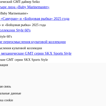
анический GMT-дайвер Seiko
«Baby Marinemaster»
 и «Бойцовая рыбка» 2025 года
yle 60's
сления культовой коллекции
кие GMT серии SKX Sports Style
мация
ая связь
альные данные
ка cookie