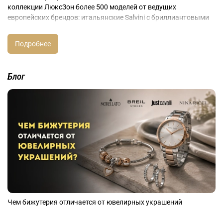
коллекции ЛюксЗон более 500 моделей от ведущих
европейских брендов: итальянские Salvini с бриллиантовыми
солитерами, революционные Pesavento с технологией ДНА
(DNA) и 42 оттенками, испанские Majorica с органическим
жемчугом всех цветов, венецианские Morellato с коллекцией
Дропс (Drops), архитектурные Pianegonda с массивными
формами, элегантные Nina Ricci с французским шармом,
Блог
минималистичные JOOP! из Германии.
Материалы и стили на любой вкус
Разнообразие материалов позволяет выбрать кулон под
любой стиль и бюджет. Золото 585 и 750 пробы для вечной
классики, серебро 925 с различными покрытиями для
ежедневного ношения, нержавеющая сталь для активного
образа жизни, органический жемчуг для особых случаев.
Размеры от миниатюрных 5 мм для деликатного образа до
стейтмент (statement)-кулонов 40 мм. Возможность выбора
между цепочкой, кожаным или каучуковым шнуром создает
Чем бижутерия отличается от ювелирных украшений
вариативность стилей от классики до кэжуал.