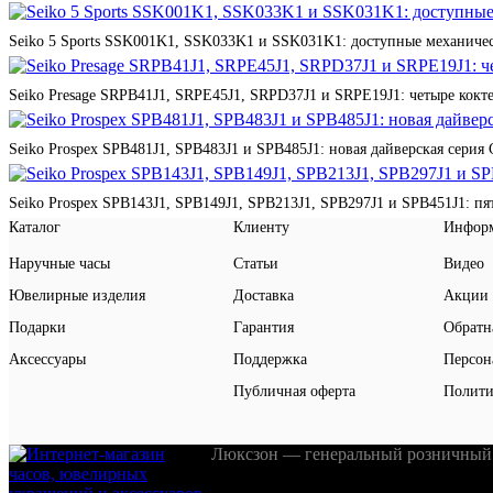
Seiko 5 Sports SSK001K1, SSK033K1 и SSK031K1: доступные механичес
Seiko Presage SRPB41J1, SRPE45J1, SRPD37J1 и SRPE19J1: четыре кокте
Seiko Prospex SPB481J1, SPB483J1 и SPB485J1: новая дайверская серия 
Seiko Prospex SPB143J1, SPB149J1, SPB213J1, SPB297J1 и SPB451J1: п
Каталог
Клиенту
Инфор
Наручные часы
Статьи
Видео
Ювелирные изделия
Доставка
Акции
Подарки
Гарантия
Обратн
Аксессуары
Поддержка
Персон
Публичная оферта
Полити
Люксзон — генеральный розничный 