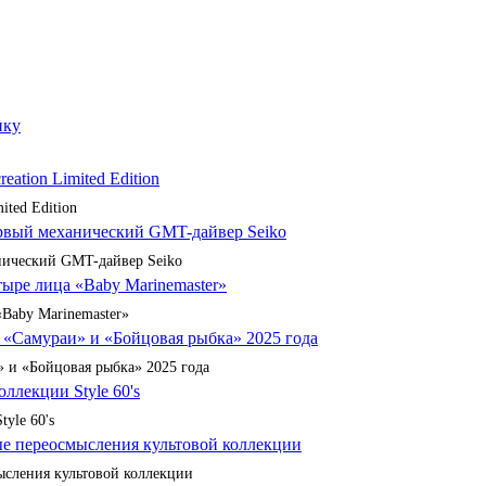
ited Edition
анический GMT-дайвер Seiko
«Baby Marinemaster»
 и «Бойцовая рыбка» 2025 года
yle 60's
сления культовой коллекции