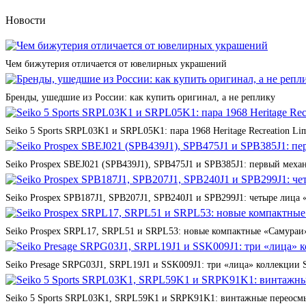
Новости
Чем бижутерия отличается от ювелирных украшений
Бренды, ушедшие из России: как купить оригинал, а не реплику
Seiko 5 Sports SRPL03K1 и SRPL05K1: пара 1968 Heritage Recreation Lim
Seiko Prospex SBEJ021 (SPB439J1), SPB475J1 и SPB385J1: первый мех
Seiko Prospex SPB187J1, SPB207J1, SPB240J1 и SPB299J1: четыре лица 
Seiko Prospex SRPL17, SRPL51 и SRPL53: новые компактные «Самураи»
Seiko Presage SRPG03J1, SRPL19J1 и SSK009J1: три «лица» коллекции St
Seiko 5 Sports SRPL03K1, SRPL59K1 и SRPK91K1: винтажные переосмы