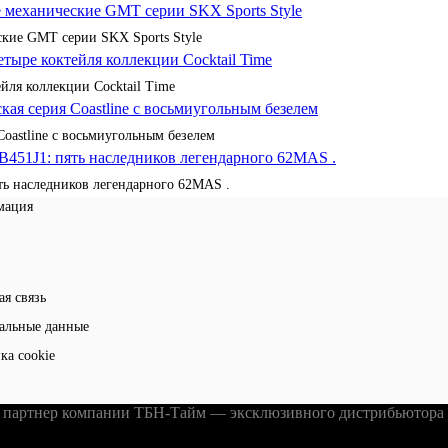
кие GMT серии SKX Sports Style
йля коллекции Cocktail Time
Coastline с восьмиугольным безелем
ять наследников легендарного 62MAS .
мация
ая связь
альные данные
ка cookie
партнер компании ТБН-Тайм — эксклюзивного дистрибьютора ч