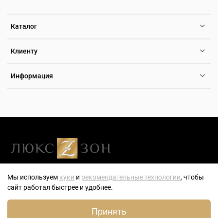
Каталог
Клиенту
Информация
Люксзон — генеральный розничный партнер компании ТБН-
Мы используем
куки
и
рекомендательные технологии
, чтобы
Тайм — эксклюзивного дистрибьютора часов, ювелирных
сайт работал быстрее и удобнее.
украшений и аксессуаров на территории РФ.
0
Принять