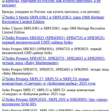
Бренды, ушедшие из России: как купить оригинал, а не реплику
Seiko 5 Sports SRPL03K1 и SRPL05K1: пара 1968 Heritage Recreation
Limited Edition
Seiko Prospex SBEJ021 (SPB439J1), SPB475J1 и SPB385J1: первый
механический GMT-дайвер Seiko
Seiko Prospex SPB187J1, SPB207J1, SPB240J1 и SPB299J1: четыре лица
«Baby Marinemaster»
Seiko Prospex SRPL17, SRPL51 и SRPL53: новые компактные
«Самураи» и «Бойцовая рыбка» 2025 года
Seiko Presage SRPG03J1, SRPL19J1 и SSK009J1: три «лица» коллекции