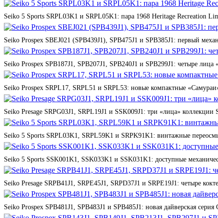
Seiko 5 Sports SRPL03K1 и SRPL05K1: пара 1968 Heritage Recreation Lim
Seiko Prospex SBEJ021 (SPB439J1), SPB475J1 и SPB385J1: первый мех
Seiko Prospex SPB187J1, SPB207J1, SPB240J1 и SPB299J1: четыре лица 
Seiko Prospex SRPL17, SRPL51 и SRPL53: новые компактные «Самураи»
Seiko Presage SRPG03J1, SRPL19J1 и SSK009J1: три «лица» коллекции St
Seiko 5 Sports SRPL03K1, SRPL59K1 и SRPK91K1: винтажные переосмы
Seiko 5 Sports SSK001K1, SSK033K1 и SSK031K1: доступные механичес
Seiko Presage SRPB41J1, SRPE45J1, SRPD37J1 и SRPE19J1: четыре кокте
Seiko Prospex SPB481J1, SPB483J1 и SPB485J1: новая дайверская серия 