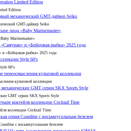
ited Edition
анический GMT-дайвер Seiko
«Baby Marinemaster»
 и «Бойцовая рыбка» 2025 года
yle 60's
сления культовой коллекции
кие GMT серии SKX Sports Style
йля коллекции Cocktail Time
Coastline с восьмиугольным безелем