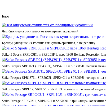
Блог
Чем бижутерия отличается от ювелирных украшений
Бренды, ушедшие из России: как купить оригинал, а не реплику
Seiko 5 Sports SRPL03K1 и SRPL05K1: пара 1968 Heritage Recreation Lim
Seiko Prospex SBEJ021 (SPB439J1), SPB475J1 и SPB385J1: первый мех
Seiko Prospex SPB187J1, SPB207J1, SPB240J1 и SPB299J1: четыре лица 
Seiko Prospex SRPL17, SRPL51 и SRPL53: новые компактные «Самураи»
Seiko Presage SRPG03J1, SRPL19J1 и SSK009J1: три «лица» коллекции St