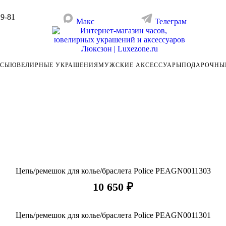
29-81
Макс
Телеграм
АСЫ
ЮВЕЛИРНЫЕ УКРАШЕНИЯ
МУЖСКИЕ АКСЕССУАРЫ
ПОДАРОЧНЫ
Цепь/ремешок для колье/браслета Police PEAGN0011303
10 650 ₽
Цепь/ремешок для колье/браслета Police PEAGN0011301