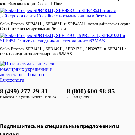
коктейля коллекции Cocktail Time
Seiko Prospex SPB481J1, SPB483J1 и SPB485J1: новая дайверская серия
Coastline с восьмиугольным безелем
Seiko Prospex SPB143J1, SPB149J1, SPB213J1, SPB297J1 и SPB451J1:
пять наследников легендарного 62MAS .
8 (499) 277-29-81
8 (800) 600-98-85
г. Москва, 3-я улица Ямского Поля, 28
С 10:00 до 20:00
Подпишитесь на специальные предложения и
скидки