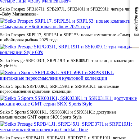
Seiko Prospex SPB187J1, SPB207J1, SPB240J1 и SPB299J1: четыре лица
Вам подарок!
«Baby Marinemaster»
Seiko Prospex SRPL17, SRPL51 и SRPL53: новые компактные «Самураи»
и «Бойцовая рыбка» 2025 года
Seiko Presage SRPG03J1, SRPL19J1 и SSK009J1: три «лица» коллекции
Style 60's
Seiko 5 Sports SRPL03K1, SRPL59K1 и SRPK91K1: винтажные
переосмысления культовой коллекции
Seiko 5 Sports SSK001K1, SSK033K1 и SSK031K1: доступные
механические GMT серии SKX Sports Style
Seiko Presage SRPB41J1, SRPE45J1, SRPD37J1 и SRPE19J1: четыре