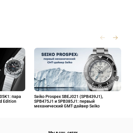
L05K1: пара
Seiko Prospex SBEJ021 (SPB439J1),
S
d Edition
SPB475J1 и SPB385J1: первый
S
механический GMT-дайвер Seiko
M
Мы в соц. сетях