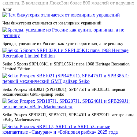
акцента. В коллекции ЛюксЗон более 800 моделей от ведущих
брендов: итальянские Salvini с бриллиантами высшей
Блог
чистоты, революционные Pesavento с 42 оттенками покрытия
ДНА (DNA), архитектурные Pianegonda из серебра 935 пробы,
Чем бижутерия отличается от ювелирных украшений
венецианские Morellato с культовым дизайном, испанские
Majorica с органическим жемчугом, французские Nina Ricci с
романтичными мотивами, немецкие JOOP! в
минималистичном стиле.
Бренды, ушедшие из России: как купить оригинал, а не реплику
Материалы и размерный ряд для идеальной
Seiko 5 Sports SRPL03K1 и SRPL05K1: пара 1968 Heritage Recreation
посадки
Limited Edition
Разнообразие материалов удовлетворит любые предпочтения:
золото 585 и 750 пробы трех цветов для вечных ценностей,
Seiko Prospex SBEJ021 (SPB439J1), SPB475J1 и SPB385J1: первый
серебро 925 с различными покрытиями для ежедневного
механический GMT-дайвер Seiko
ношения, медицинская сталь 316Л (316L) для активного
образа жизни, керамика и титан для инновационного стиля.
Размерный ряд от 15 до 23 охватывает все типы пальцев.
Возможность изменения размера в пределах 2 единиц, заказ
Seiko Prospex SPB187J1, SPB207J1, SPB240J1 и SPB299J1: четыре лица
нестандартных размеров. Технологии комфортной посадки —
«Baby Marinemaster»
скругленные края, анатомический профиль, регулируемые
модели.