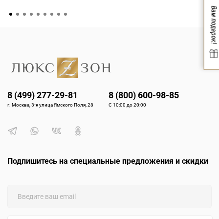
астронавты, дайверы, спортсмены. Технология Кинетик
Вам подарок!
(Kinetic) преобразует движение руки в энергию, Солар (Solar)
использует любой свет, а легендарная точность +5/-3 секунды
в день доступна в механических калибрах. Каждые часы
бренда Seiko проходят тестирование по 200 параметрам.
Откройте японское совершенство с часами от бренда Seiko на
ЛюксЗон.
8 (499) 277-29-81
8 (800) 600-98-85
г. Москва, 3-я улица Ямского Поля, 28
С 10:00 до 20:00
Подпишитесь на специальные предложения и скидки